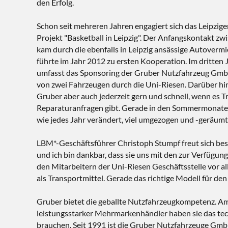
den Erfolg.
Schon seit mehreren Jahren engagiert sich das Leipzig
Projekt "Basketball in Leipzig". Der Anfangskontakt z
kam durch die ebenfalls in Leipzig ansässige Autover
führte im Jahr 2012 zu ersten Kooperation. Im dritte
umfasst das Sponsoring der Gruber Nutzfahrzeug Gmb
von zwei Fahrzeugen durch die Uni-Riesen. Darüber hi
Gruber aber auch jederzeit gern und schnell, wenn es 
Reparaturanfragen gibt. Gerade in den Sommermonaten
wie jedes Jahr verändert, viel umgezogen und -geräumt 
LBM*-Geschäftsführer Christoph Stumpf freut sich bes
und ich bin dankbar, dass sie uns mit den zur Verfügu
den Mitarbeitern der Uni-Riesen Geschäftsstelle vor al
als Transportmittel. Gerade das richtige Modell für d
Gruber bietet die geballte Nutzfahrzeugkompetenz. Am 
leistungsstarker Mehrmarkenhändler haben sie das tec
brauchen. Seit 1991 ist die Gruber Nutzfahrzeuge GmbH