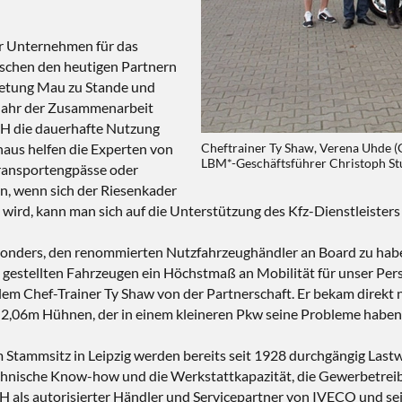
er Unternehmen für das
wischen den heutigen Partnern
mietung Mau zu Stande und
n Jahr der Zusammenarbeit
H die dauerhafte Nutzung
naus helfen die Experten von
Cheftrainer Ty Shaw, Verena Uhde (G
LBM*-Geschäftsführer Christoph S
Transportengpässe oder
, wenn sich der Riesenkader
wird, kann man sich auf die Unterstützung des Kfz-Dienstleisters 
onders, den renommierten Nutzfahrzeughändler an Board zu haben
ng gestellten Fahrzeugen ein Höchstmaß an Mobilität für unser Pe
lem Chef-Trainer Ty Shaw von der Partnerschaft. Er bekam direkt 
en 2,06m Hühnen, der in einem kleineren Pkw seine Probleme haben
Stammsitz in Leipzig werden bereits seit 1928 durchgängig Lastwa
hnische Know-how und die Werkstattkapazität, die Gewerbetreibe
 als autorisierter Händler und Servicepartner von IVECO und seit 