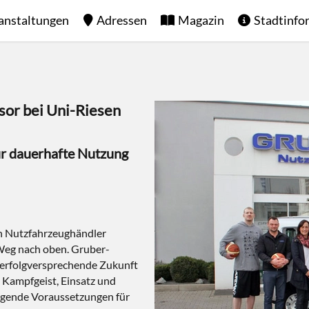
anstaltungen
Adressen
Magazin
Stadtinfo
or bei Uni-Riesen
r dauerhafte Nutzung
ten Nutzfahrzeughändler
 Weg nach oben. Gruber-
e erfolgversprechende Zukunft
e Kampfgeist, Einsatz und
egende Voraussetzungen für