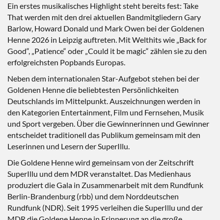
Ein erstes musikalisches Highlight steht bereits fest: Take
That werden mit den drei aktuellen Bandmitgliedern Gary
Barlow, Howard Donald und Mark Owen bei der Goldenen
Henne 2026 in Leipzig auftreten. Mit Welthits wie „Back for
Good“, „Patience“ oder „Could it be magic“ zählen sie zu den
erfolgreichsten Popbands Europas.
Neben dem internationalen Star-Aufgebot stehen bei der
Goldenen Henne die beliebtesten Persönlichkeiten
Deutschlands im Mittelpunkt. Auszeichnungen werden in
den Kategorien Entertainment, Film und Fernsehen, Musik
und Sport vergeben. Über die Gewinnerinnen und Gewinner
entscheidet traditionell das Publikum gemeinsam mit den
Leserinnen und Lesern der SuperIllu.
Die Goldene Henne wird gemeinsam von der Zeitschrift
SuperIllu und dem MDR veranstaltet. Das Medienhaus
produziert die Gala in Zusammenarbeit mit dem Rundfunk
Berlin-Brandenburg (rbb) und dem Norddeutschen
Rundfunk (NDR). Seit 1995 verleihen die SuperIllu und der
MDR die Goldene Henne in Erinnerung an die große