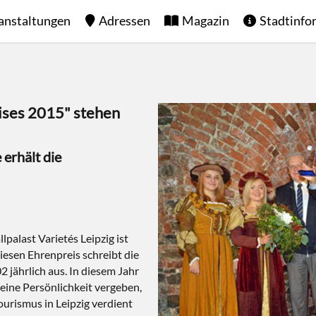
anstaltungen
Adressen
Magazin
Stadtinfo
ises 2015" stehen
erhält die
palast Varietés Leipzig ist
iesen Ehrenpreis schreibt die
jährlich aus. In diesem Jahr
eine Persönlichkeit vergeben,
urismus in Leipzig verdient