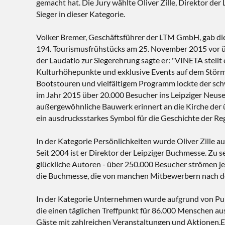
gemacht hat. Die Jury wählte Oliver Zille, Direktor de
Sieger in dieser Kategorie.
Volker Bremer, Geschäftsführer der LTM GmbH, gab di
194. Tourismusfrühstücks am 25. November 2015 vor ü
der Laudatio zur Siegerehrung sagte er: "VINETA stellt
Kulturhöhepunkte und exklusive Events auf dem Störmt
Bootstouren und vielfältigem Programm lockte der s
im Jahr 2015 über 20.000 Besucher ins Leipziger Neus
außergewöhnliche Bauwerk erinnert an die Kirche der ü
ein ausdrucksstarkes Symbol für die Geschichte der Reg
In der Kategorie Persönlichkeiten wurde Oliver Zille 
Seit 2004 ist er Direktor der Leipziger Buchmesse. Zu
glückliche Autoren - über 250.000 Besucher strömen je
die Buchmesse, die von manchen Mitbewerbern nach der 
In der Kategorie Unternehmen wurde aufgrund von Pun
die einen täglichen Treffpunkt für 86.000 Menschen au
Gäste mit zahlreichen Veranstaltungen und Aktionen.E