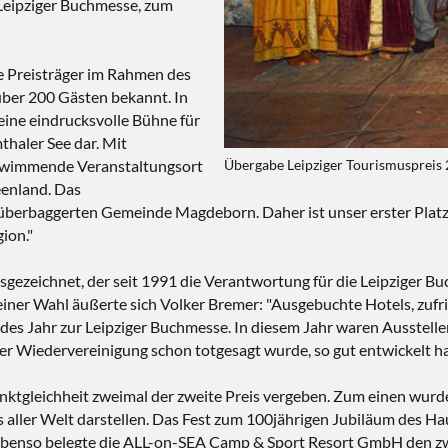
r Leipziger Buchmesse, zum
e Preisträger im Rahmen des
ber 200 Gästen bekannt. In
 eine eindrucksvolle Bühne für
haler See dar. Mit
chwimmende Veranstaltungsort
Übergabe Leipziger Tourismuspreis
eenland. Das
berbaggerten Gemeinde Magdeborn. Daher ist unser erster Platz n
ion."
ausgezeichnet, der seit 1991 die Verantwortung für die Leipziger
 seiner Wahl äußerte sich Volker Bremer: "Ausgebuchte Hotels, zu
des Jahr zur Leipziger Buchmesse. In diesem Jahr waren Ausstelle
Wiedervereinigung schon totgesagt wurde, so gut entwickelt hat, i
ktgleichheit zweimal der zweite Preis vergeben. Zum einen wur
s aller Welt darstellen. Das Fest zum 100jährigen Jubiläum des 
benso belegte die ALL-on-SEA Camp & Sport Resort GmbH den zweit