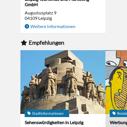
GmbH
Augustusplatz 9
04109
Leipzig
Weitere Informationen
Empfehlungen
Stadtinformationen
Redak
Sehenswürdigkeiten in Leipzig
Werbun