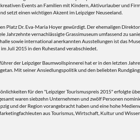
eativen Events an Familien mit Kindern, Aktivurlauber und Firm
d setzt einen wichtigen Akzent im Leipziger Neuseeland.
iten Platz Dr. Eva-Maria Hoyer gewürdigt. Der ehemaligen Direk
ele Jahrzehnte vernachlässigte Grassimuseum umfassend zu sanie
rhalle sowie international anerkannten Ausstellungen ist das Mus
 im Juli 2015 in den Ruhestand verabschiedet.
führer der Leipziger Baumwollspinnerei hat er in den letzten Jahre
getan. Mit seiner Ansiedlungspolitik und den beliebten Rundgänge
lichkeiten für den "Leipziger Tourismuspreis 2015" erfolgte übe
nsgesamt waren siebzehn Unternehmen und zwölf Personen nominie
eipzig und der Region vorangebracht haben und eine hohe Medienw
arketingfachleuten aus Tourismus, Wirtschaft, Kultur und Wissens