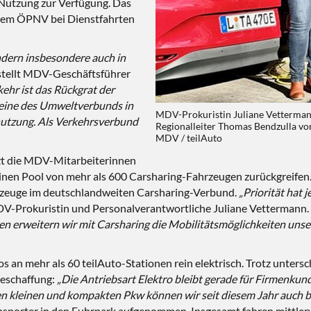
e Nutzung zur Verfügung. Das
t dem ÖPNV bei Dienstfahrten
ondern insbesondere auch in
 stellt MDV-Geschäftsführer
kehr ist das Rückgrat der
teine des Umweltverbunds in
MDV-Prokuristin Juliane Vetterman
utzung. Als Verkehrsverbund
Regionalleiter Thomas Bendzulla vor
MDV / teilAuto
etzt die MDV-Mitarbeiterinnen
einen Pool von mehr als 600 Carsharing-Fahrzeugen zurückgreifen.
rzeuge im deutschlandweiten Carsharing-Verbund.
„Priorität hat 
MDV-Prokuristin und Personalverantwortliche Juliane Vettermann.
en erweitern wir mit Carsharing die Mobilitätsmöglichkeiten unse
 an mehr als 60 teilAuto-Stationen rein elektrisch. Trotz untersc
beschaffung:
„Die Antriebsart Elektro bleibt gerade für Firmenkun
 kleinen und kompakten Pkw können wir seit diesem Jahr auch b
sporter in den Fuhrpark aufgenommen. Insgesamt fahren mittlerwe