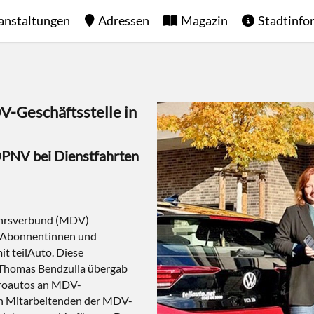
anstaltungen
Adressen
Magazin
Stadtinfo
V-Geschäftsstelle in
 ÖPNV bei Dienstfahrten
kehrsverbund (MDV)
 Abonnentinnen und
t teilAuto. Diese
r Thomas Bendzulla übergab
troautos an MDV-
en Mitarbeitenden der MDV-