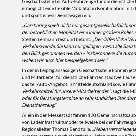
Geschäftsstelle teilAuto-Fahrzeuge für die dienstlich
ermöglicht eine flexible Mobilität in Kombination mi
und spart einen Dienstwagen ein.
„Carsharing spielt nicht nur gesamtgesellschaftlich, s
der betrieblichen Mobilität eine immer größere Rolle“
,
Steffen Lehmann fest und betont:
„Der Öffentliche Ver
Verkehrswende. Sie kann nur gelingen, wenn alle Baus
den Blick genommen werden – insbesondere die Auton
wollen wir auch hier beispielgebend sein.“
In der in Leipzig ansässigen Geschäftsstelle können j
und Mitarbeiter für dienstliche Fahrten stadtweit auf 
das teilAuto-Angebot in Mitteldeutschland sowie Fah
Verkehrsmittel für unsere Mitarbeitenden“
, sagt die 
oder für Beratungstermine an sehr ländlichen Standort
Dienstfahrzeug.“
Allein in der Messestadt fahren 120 Gemeinschaftsautos
von Ladeinfrastruktur oder teilweise bei der Fahrzeug
Regionalleiter Thomas Bendzulla.
„Neben verschiedenen
wurden erstmals auch elektrische Lieferwagen und Tran