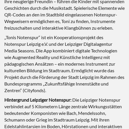
ihre neugierige Freundin – führen die Kinder mit spannenden
Geschichten durch die Musikstadt. Spielerische Elemente wie
QR-Codes an den im Stadtbild eingelassenen Notenspur-
Wegweisern ermöglichen es, Toni zu finden, Instrumente
freizuschalten und interaktive Klangbühnen zu erleben.
„Tonis Notenspur“ ist ein Kooperationsprojekt des
Notenspur Leipzig e.V. und der Leipziger Digitalagentur
Media Seasons. Die App kombiniert digitale Technologien
wie Augmented Reality und Künstliche Intelligenz mit
pädagogischen Ansätzen – ein modernes Instrument zur
kulturellen Bildung im Stadtraum. Ermöglicht wurde das
Projekt durch die Förderung der Stadt Leipzig im Rahmen des
Bundesprogramms „Zukunftsfähige Innenstädte und
Zentren“ (Cityfonds).
Hintergrund Leipziger Notenspur:
Die Leipziger Notenspur
verbindet auf 5 Kilometern Länge zentrale Wirkungsstätten
bedeutender Komponisten wie Bach, Mendelssohn,
Schumann oder Grieg im Stadtraum Leipzig. Mit ihren
Edelstahlintarsien im Boden, Hörstationen und interaktiven