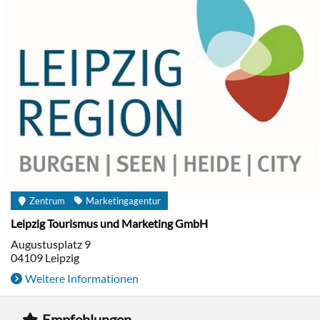
Zentrum
Marketingagentur
Leipzig Tourismus und Marketing GmbH
Augustusplatz 9
04109
Leipzig
Weitere Informationen
Empfehlungen