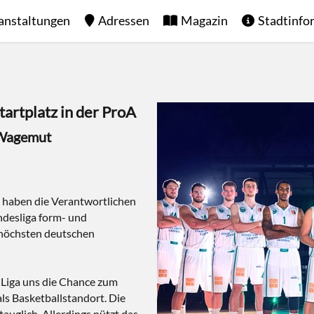
anstaltungen
Adressen
Magazin
Stadtinfo
tartplatz in der ProA
 Wagemut
 haben die Verantwortlichen
ndesliga form- und
ithöchsten deutschen
 Liga uns die Chance zum
als Basketballstandort. Die
auglich. Allerdings nützt das