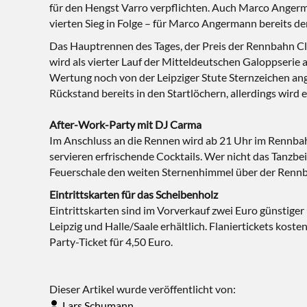
für den Hengst Varro verpflichten. Auch Marco Angerm
vierten Sieg in Folge – für Marco Angermann bereits de
Das Hauptrennen des Tages, der Preis der Rennbahn Clu
wird als vierter Lauf der Mitteldeutschen Galoppserie
Wertung noch von der Leipziger Stute Sternzeichen ang
Rückstand bereits in den Startlöchern, allerdings wird 
After-Work-Party mit DJ Carma
Im Anschluss an die Rennen wird ab 21 Uhr im Rennbah
servieren erfrischende Cocktails. Wer nicht das Tanzb
Feuerschale den weiten Sternenhimmel über der Ren
Eintrittskarten für das Scheibenholz
Eintrittskarten sind im Vorverkauf zwei Euro günstige
Leipzig und Halle/Saale erhältlich. Flaniertickets koste
Party-Ticket für 4,50 Euro.
Dieser Artikel wurde veröffentlicht von:
Lars Schumann