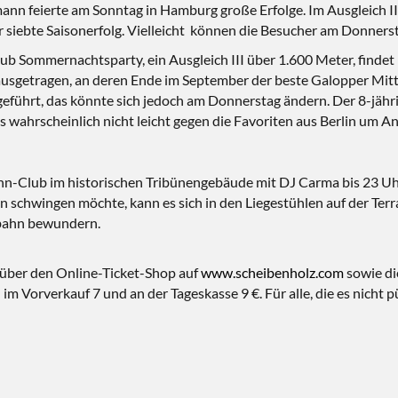
ann feierte am Sonntag in Hamburg große Erfolge. Im Ausgleich I
r siebte Saisonerfolg. Vielleicht können die Besucher am Donners
b Sommernachtsparty, ein Ausgleich III über 1.600 Meter, findet l
 ausgetragen, an deren Ende im September der beste Galopper Mitt
eführt, das könnte sich jedoch am Donnerstag ändern. Der 8-jähr
es wahrscheinlich nicht leicht gegen die Favoriten aus Berlin um A
n-Club im historischen Tribünengebäude mit DJ Carma bis 23 Uhr
ein schwingen möchte, kann es sich in den Liegestühlen auf der Te
nbahn bewundern.
r über den Online-Ticket-Shop auf
www.scheibenholz.com
sowie di
n im Vorverkauf 7 und an der Tageskasse 9 €. Für alle, die es nicht 