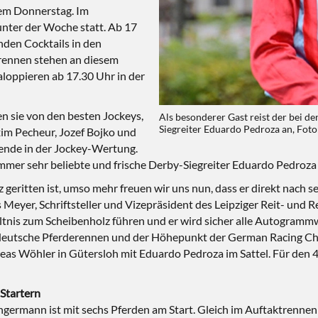
sem Donnerstag. Im
unter der Woche statt. Ab 17
den Cocktails in den
erennen stehen an diesem
loppieren ab 17.30 Uhr in der
en sie von den besten Jockeys,
Als besonderer Gast reist der bei d
Siegreiter Eduardo Pedroza an, Fot
xim Pecheur, Jozef Bojko und
ende in der Jockey-Wertung.
immer sehr beliebte und frische Derby-Siegreiter Eduardo Pedroza
olz geritten ist, umso mehr freuen wir uns nun, dass er direkt na
s Meyer, Schriftsteller und Vizepräsident des Leipziger Reit- und 
ältnis zum Scheibenholz führen und er wird sicher alle Autogram
ste deutsche Pferderennen und der Höhepunkt der German Racing
reas Wöhler in Gütersloh mit Eduardo Pedroza im Sattel. Für den 
Startern
germann ist mit sechs Pferden am Start. Gleich im Auftaktrenne