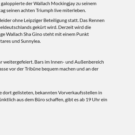
I galoppierte der Wallach Mockingjay zu seinem
tag seinen achten Triumph live miterleben.
eider ohne Leipziger Beteiligung statt. Das Rennen
eldeutschlands gekürt wird. Derzeit wird die
ige Wallach Sha Gino steht mit einem Punkt
ntares und Sunnylea.
 weitergefeiert. Bars im Innen- und Außenbereich
rrasse vor der Tribüne bequem machen und an der
e dort gelisteten, bekannten Vorverkaufsstellen in
pünktlich aus dem Büro schaffen, gibt es ab 19 Uhr ein