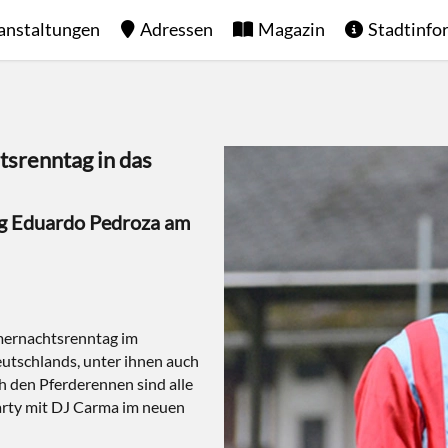
anstaltungen
Adressen
Magazin
Stadtinfo
srenntag in das
ng Eduardo Pedroza am
mmernachtsrenntag im
eutschlands, unter ihnen auch
h den Pferderennen sind alle
arty mit DJ Carma im neuen