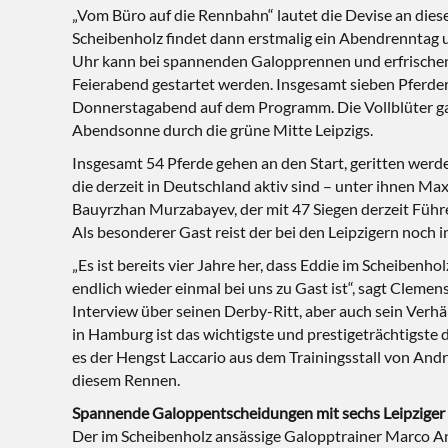
„Vom Büro auf die Rennbahn“ lautet die Devise an die
Scheibenholz findet dann erstmalig ein Abendrenntag 
Uhr kann bei spannenden Galopprennen und erfrischen
Feierabend gestartet werden. Insgesamt sieben Pferd
Donnerstagabend auf dem Programm. Die Vollblüter ga
Abendsonne durch die grüne Mitte Leipzigs.
Insgesamt 54 Pferde gehen an den Start, geritten werd
die derzeit in Deutschland aktiv sind – unter ihnen Ma
Bauyrzhan Murzabayev, der mit 47 Siegen derzeit Führ
Als besonderer Gast reist der bei den Leipzigern noch 
„Es ist bereits vier Jahre her, dass Eddie im Scheibenh
endlich wieder einmal bei uns zu Gast ist“, sagt Clemen
Interview über seinen Derby-Ritt, aber auch sein Verh
in Hamburg ist das wichtigste und prestigeträchtig
es der Hengst Laccario aus dem Trainingsstall von And
diesem Rennen.
Spannende Galoppentscheidungen mit sechs Leipziger 
Der im Scheibenholz ansässige Galopptrainer Marco An