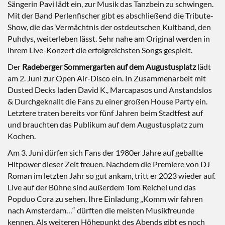
Sängerin Pavi lädt ein, zur Musik das Tanzbein zu schwingen.
Mit der Band Perlenfischer gibt es abschließend die Tribute-
Show, die das Vermächtnis der ostdeutschen Kultband, den
Puhdys, weiterleben lässt. Sehr nahe am Original werden in
ihrem Live-Konzert die erfolgreichsten Songs gespielt.
Der
Radeberger Sommergarten auf dem Augustusplatz
lädt
am 2. Juni zur Open Air-Disco ein. In Zusammenarbeit mit
Dusted Decks laden David K., Marcapasos und Anstandslos
& Durchgeknallt die Fans zu einer großen House Party ein.
Letztere traten bereits vor fünf Jahren beim Stadtfest auf
und brauchten das Publikum auf dem Augustusplatz zum
Kochen.
Am 3. Juni dürfen sich Fans der 1980er Jahre auf geballte
Hitpower dieser Zeit freuen. Nachdem die Premiere von DJ
Roman im letzten Jahr so gut ankam, tritt er 2023 wieder auf.
Live auf der Bühne sind außerdem Tom Reichel und das
Popduo Cora zu sehen. Ihre Einladung „Komm wir fahren
nach Amsterdam…“ dürften die meisten Musikfreunde
kennen. Als weiteren Höhepunkt des Abends gibt es noch