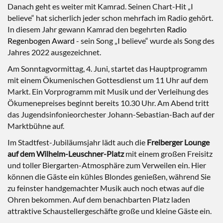
Danach geht es weiter mit Kamrad. Seinen Chart-Hit „I
believe“ hat sicherlich jeder schon mehrfach im Radio gehört.
In diesem Jahr gewann Kamrad den begehrten
Radio
Regenbogen Award
- sein Song „I believe“ wurde als Song des
Jahres 2022 ausgezeichnet.
Am Sonntagvormittag, 4. Juni, startet das Hauptprogramm
mit einem Ökumenischen Gottesdienst um 11 Uhr auf dem
Markt. Ein Vorprogramm mit Musik und der Verleihung des
Ökumenepreises beginnt bereits 10.30 Uhr. Am Abend tritt
das Jugendsinfonieorchester Johann-Sebastian-Bach auf der
Marktbühne auf.
Im Stadtfest-Jubiläumsjahr lädt auch die
Freiberger Lounge
auf dem Wilhelm-Leuschner-Platz
mit einem großen Freisitz
und toller Biergarten-Atmosphäre zum Verweilen ein. Hier
können die Gäste ein kühles Blondes genießen, während Sie
zu feinster handgemachter Musik auch noch etwas auf die
Ohren bekommen. Auf dem benachbarten Platz laden
attraktive Schaustellergeschäfte große und kleine Gäste ein.