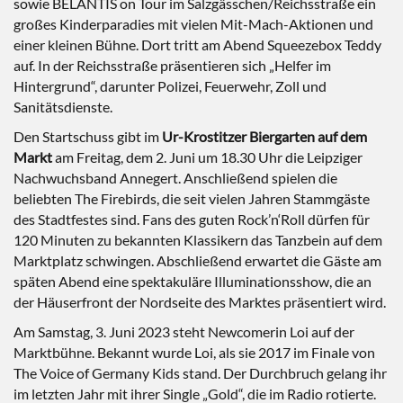
sowie BELANTIS on Tour im Salzgässchen/Reichsstraße ein
großes Kinderparadies mit vielen Mit-Mach-Aktionen und
einer kleinen Bühne. Dort tritt am Abend Squeezebox Teddy
auf. In der Reichsstraße präsentieren sich „Helfer im
Hintergrund“, darunter Polizei, Feuerwehr, Zoll und
Sanitätsdienste.
Den Startschuss gibt im
Ur-Krostitzer Biergarten auf dem
Markt
am Freitag, dem 2. Juni um 18.30 Uhr die Leipziger
Nachwuchsband Annegert. Anschließend spielen die
beliebten The Firebirds, die seit vielen Jahren Stammgäste
des Stadtfestes sind. Fans des guten Rock’n‘Roll dürfen für
120 Minuten zu bekannten Klassikern das Tanzbein auf dem
Marktplatz schwingen. Abschließend erwartet die Gäste am
späten Abend eine spektakuläre Illuminationsshow, die an
der Häuserfront der Nordseite des Marktes präsentiert wird.
Am Samstag, 3. Juni 2023 steht Newcomerin Loi auf der
Marktbühne. Bekannt wurde Loi, als sie 2017 im Finale von
The Voice of Germany Kids stand. Der Durchbruch gelang ihr
im letzten Jahr mit ihrer Single „Gold“, die im Radio rotierte.