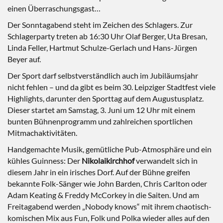
einen Überraschungsgast…
Der Sonntagabend steht im Zeichen des Schlagers. Zur
Schlagerparty treten ab 16:30 Uhr Olaf Berger, Uta Bresan,
Linda Feller, Hartmut Schulze-Gerlach und Hans-Jürgen
Beyer auf.
Der Sport darf selbstverständlich auch im Jubiläumsjahr
nicht fehlen – und da gibt es beim 30. Leipziger Stadtfest viele
Highlights, darunter den Sporttag auf dem Augustusplatz.
Dieser startet am Samstag, 3. Juni um 12 Uhr mit einem
bunten Bühnenprogramm und zahlreichen sportlichen
Mitmachaktivitäten.
Handgemachte Musik, gemütliche Pub-Atmosphäre und ein
kühles Guinness: Der
Nikolaikirchhof
verwandelt sich in
diesem Jahr in ein irisches Dorf. Auf der Bühne greifen
bekannte Folk-Sänger wie John Barden, Chris Carlton oder
Adam Keating & Freddy McCorkey in die Saiten. Und am
Freitagabend werden „Nobody knows“ mit ihrem chaotisch-
komischen Mix aus Fun, Folk und Polka wieder alles auf den