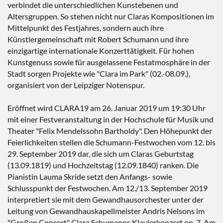
verbindet die unterschiedlichen Kunstebenen und
Altersgruppen. So stehen nicht nur Claras Kompositionen im
Mittelpunkt des Festjahres, sondern auch ihre
Künstlergemeinschaft mit Robert Schumann und ihre
einzigartige internationale Konzerttätigkeit. Für hohen
Kunstgenuss sowie für ausgelassene Festatmosphäre in der
Stadt sorgen Projekte wie "Clara im Park" (02.-08.09.),
organisiert von der Leipziger Notenspur.
Eröffnet wird CLARA19 am 26. Januar 2019 um 19:30 Uhr
mit einer Festveranstaltung in der Hochschule für Musik und
Theater "Felix Mendelssohn Bartholdy". Den Höhepunkt der
Feierlichkeiten stellen die Schumann-Festwochen vom 12. bis
29. September 2019 dar, die sich um Claras Geburtstag
(13.09.1819) und Hochzeitstag (12.09.1840) ranken. Die
Pianistin Lauma Skride setzt den Anfangs- sowie
Schlusspunkt der Festwochen. Am 12./13. September 2019
interpretiert sie mit dem Gewandhausorchester unter der
Leitung von Gewandhauskapellmeister Andris Nelsons im
"Großen Concert" Clara Schumanns Klavierkonzert op. 7. Am