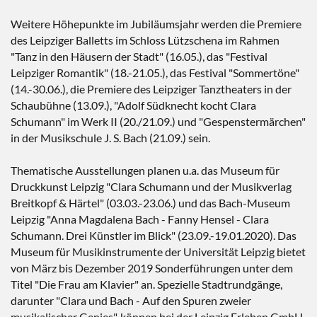
Weitere Höhepunkte im Jubiläumsjahr werden die Premiere
des Leipziger Balletts im Schloss Lützschena im Rahmen
"Tanz in den Häusern der Stadt" (16.05.), das "Festival
Leipziger Romantik" (18.-21.05.), das Festival "Sommertöne"
(14.-30.06.), die Premiere des Leipziger Tanztheaters in der
Schaubühne (13.09.), "Adolf Südknecht kocht Clara
Schumann" im Werk II (20./21.09.) und "Gespenstermärchen"
in der Musikschule J. S. Bach (21.09.) sein.
Thematische Ausstellungen planen u.a. das Museum für
Druckkunst Leipzig "Clara Schumann und der Musikverlag
Breitkopf & Härtel" (03.03.-23.06.) und das Bach-Museum
Leipzig "Anna Magdalena Bach - Fanny Hensel - Clara
Schumann. Drei Künstler im Blick" (23.09.-19.01.2020). Das
Museum für Musikinstrumente der Universität Leipzig bietet
von März bis Dezember 2019 Sonderführungen unter dem
Titel "Die Frau am Klavier" an. Spezielle Stadtrundgänge,
darunter "Clara und Bach - Auf den Spuren zweier
musikalischer Genies", können bei der Leipzig Erleben GmbH