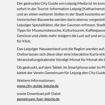
Der gedruckte City Guide von Leipzig Media ist im k
sofort in der Tourist-Information Leipzig (Katharinenstr
und an vielen weiteren Stellen in der Stadt kostenlos er
historischen Bauwerke werden darin ebenso vorgestell
Leipziger Spezialitäten, die den Gaumen erfreuen. St
Tipps für Museumsbesuche, Kulturtouren, Kaffeepausen
Genüsse und vieles mehr steigern die Lust auf und an Lei
für Klick.
Das Leipziger Neuseenland und die Region werden auf p
Online lassen sich diese über eine interaktive Karte erk
Veranstaltungskalender kündigt Monat für Monat die tou
Ob gedruckt, auf dem Tablet, im Smartphone oder im PC
bietet der Verein Gemeinsam für Leipzig den City Guide
Weitere Informationen:
www.city-guide-leipzig.de
sowie Download pdf-Datei:
gemeinsam-fuer-leipzig.de