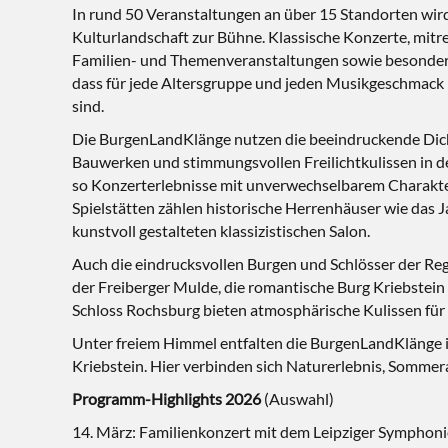
In rund 50 Veranstaltungen an über 15 Standorten wird
Kulturlandschaft zur Bühne. Klassische Konzerte, mi
Familien- und Themenveranstaltungen sowie besonder
dass für jede Altersgruppe und jeden Musikgeschmack
sind.
Die BurgenLandKlänge nutzen die beeindruckende Dich
Bauwerken und stimmungsvollen Freilichtkulissen in de
so Konzerterlebnisse mit unverwechselbarem Charakt
Spielstätten zählen historische Herrenhäuser wie das 
kunstvoll gestalteten klassizistischen Salon.
Auch die eindrucksvollen Burgen und Schlösser der Reg
der Freiberger Mulde, die romantische Burg Kriebstein 
Schloss Rochsburg bieten atmosphärische Kulissen fü
Unter freiem Himmel entfalten die BurgenLandKlänge 
Kriebstein. Hier verbinden sich Naturerlebnis, Somm
Programm-Highlights 2026
(Auswahl)
14. März: Familienkonzert mit dem Leipziger Symphonie