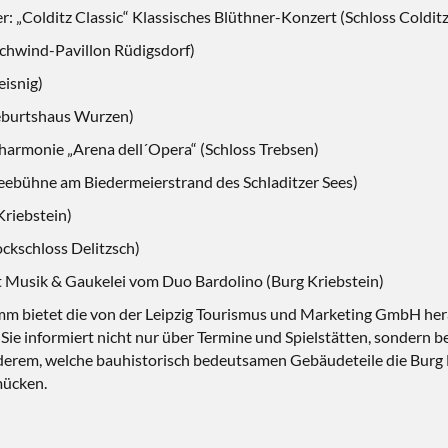
r: „Colditz Classic“ Klassisches Blüthner-Konzert (Schloss Colditz
 (Schwind-Pavillon Rüdigsdorf)
eisnig)
eburtshaus Wurzen)
lharmonie „Arena dell´Opera“ (Schloss Trebsen)
Seebühne am Biedermeierstrand des Schladitzer Sees)
Kriebstein)
ckschloss Delitzsch)
mit Musik & Gaukelei vom Duo Bardolino (Burg Kriebstein)
m bietet die von der Leipzig Tourismus und Marketing GmbH h
ie informiert nicht nur über Termine und Spielstätten, sondern b
anderem, welche bauhistorisch bedeutsamen Gebäudeteile die Burg
mücken.