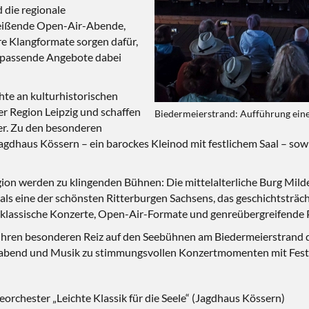
 die regionale
treißende Open-Air-Abende,
e Klangformate sorgen dafür,
 passende Angebote dabei
te an kulturhistorischen
r Region Leipzig und schaffen
Biedermeierstrand: Aufführung eine
er. Zu den besonderen
Jagdhaus Kössern – ein barockes Kleinod mit festlichem Saal – so
ion werden zu klingenden Bühnen: Die mittelalterliche Burg Mild
als eine der schönsten Ritterburgen Sachsens, das geschichtsträcht
r klassische Konzerte, Open-Air-Formate und genreübergreifende
ihren besonderen Reiz auf den Seebühnen am Biedermeierstrand d
erabend und Musik zu stimmungsvollen Konzertmomenten mit Festi
orchester „Leichte Klassik für die Seele“ (Jagdhaus Kössern)