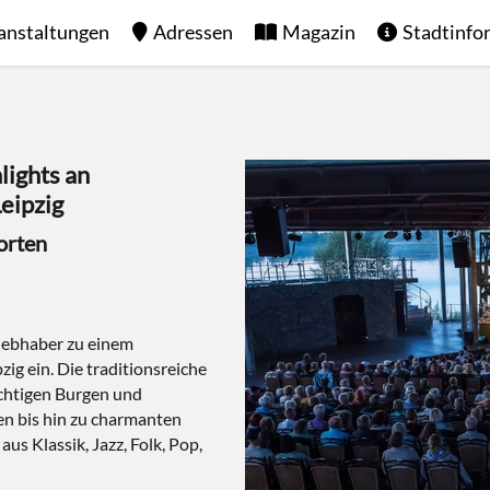
anstaltungen
Adressen
Magazin
Stadtinfo
ights an
eipzig
orten
iebhaber zu einem
pzig ein. Die traditionsreiche
ächtigen Burgen und
en bis hin zu charmanten
s Klassik, Jazz, Folk, Pop,