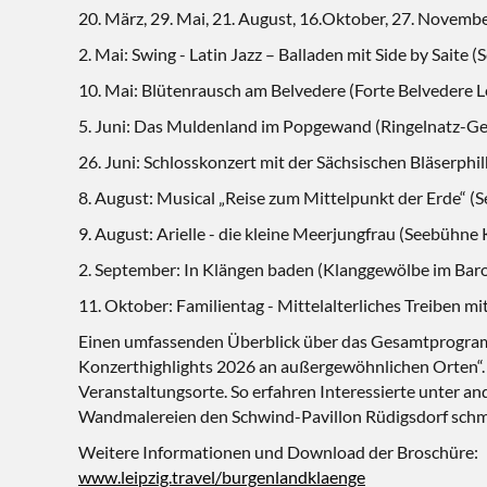
20. März, 29. Mai, 21. August, 16.Oktober, 27. Novembe
2. Mai: Swing - Latin Jazz – Balladen mit Side by Saite
10. Mai: Blütenrausch am Belvedere (Forte Belvedere L
5. Juni: Das Muldenland im Popgewand (Ringelnatz-G
26. Juni: Schlosskonzert mit der Sächsischen Bläserphi
8. August: Musical „Reise zum Mittelpunkt der Erde“ (
9. August: Arielle - die kleine Meerjungfrau (Seebühne 
2. September: In Klängen baden (Klanggewölbe im Baro
11. Oktober: Familientag - Mittelalterliches Treiben 
Einen umfassenden Überblick über das Gesamtprogram
Konzerthighlights 2026 an außergewöhnlichen Orten“. S
Veranstaltungsorte. So erfahren Interessierte unter 
Wandmalereien den Schwind-Pavillon Rüdigsdorf sch
Weitere Informationen und Download der Broschüre:
www.leipzig.travel/burgenlandklaenge