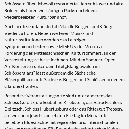
Schlössern über liebevoll restaurierte Herrenhäuser und alte
Ruinen bis hin zu weitläufigen Parks und einem
wiederbelebten Kulturbahnhof.
Auch in diesem Jahr sind ab Mai die BurgenLandKlänge
wieder zu hören. Neben weiteren Musik- und
Kulturinstitutionen werden das Leipziger
Symphonieorchester sowie MISKUS, der Verein zur
Förderung des Mittelsächsischen Kultursommers, an der
Veranstaltungsreihe teilnehmen. Mit den Sommer-Open-
Air-Konzerten unter dem Titel „Klangjuwelen im
Schlösserglanz“ lässt außerdem die Sächsische
Bläserphilharmonie Sachsens Burgen und Schlösser in neuem
Glanz erstrahlen.
Besondere Veranstaltungsorte sind unter anderem das
Schloss Colditz, die Seebühne Kriebstein, das Barockschloss
Delitzsch, Schloss Hubertusburg oder das Rittergut Trebsen,
auf welchem jeweils am letzten Freitag im Monat die
beliebten Bluesnächte mit regionalen und internationalen
Musikern stattfinden. Für Freunde der schottischen Kultur