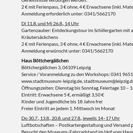
2 € mit Ferienpass, 3 € ohne, 4 € Erwachsene (inkl. Mate
Anmeldung erforderlich unter: 0341/5662170
Di 11.8. und Mi 26.8., 14 Uhr
Gartenzauber: Entdeckungstour im Schillergarten mit 
Kräutersäckchens
2 € mit Ferienpass, 3 € ohne, 4 € Erwachsene (inkl. Mate
Anmeldung erwünscht unter: 0341/5662170
Haus Böttchergäßchen
Böttchergäßchen 3, 04109 Leipzig
Service / Voranmeldung zu den Workshops: 0341 965
www.stadtmuseum-leipzig.de, stadtmuseum@leipzig.d
Öffnungszeiten: Dienstag bis Sonntag, Feiertage 10 – 
Eintritt: Erwachsene 5 €, ermäßigt 3,50 €
Kinder und Jugendliche bis 18 Jahre frei
Freier Eintritt an jedem 1. Mittwoch im Monat
Do 30.7., 13.8., 20.8. und 27.8., jeweils 14–17 Uhr
Luftbotschaften – Postkartengestaltung und Versand p
Besucht den Museums-Fahrradstand im Hof vom Haus