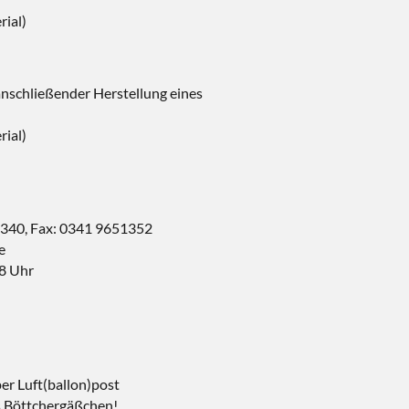
rial)
anschließender Herstellung eines
rial)
1340, Fax: 0341 9651352
e
18 Uhr
er Luft(ballon)post
 Böttchergäßchen!