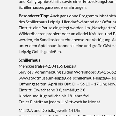
und Kalligraphie-Schrift sowie einer Entdeckungstour
Schillerhauses ganz neue Erfahrungen.
Besonderer Tipp:
Auch ganz ohne Programm lohnt sich 
des Schillerhaus Leipzig. Hier darf während der Öffnun
Eintritt, eine Pause eingelegt werden. Im „Naschgarte
Wilderdbeeren probiert oder an allerlei Kräuter- und
werden, ein Sandkasten steht ebenso zur Verfügung. Au
unter dem Apfelbaum können kleine und große Gäste di
Leipzig Gohlis genießen.
Schillerhaus
Menckestraße 42, 04155 Leipzig
Service / Voranmeldung zu den Workshops: 0341 566
www.stadtmuseum-leipzig.de, schillerhaus-leipzig@lei
Öffnungszeiten: April bis Okt. Di – So 10 – 17 Uhr, Nov
Eintritt: Erwachsene 3 €, ermäßigt 2 €
Kinder und Jugendliche bis 18 Jahre frei
Freier Eintritt an jedem 1. Mittwoch im Monat
Mi 22.7. und Do 6.8., jeweils 14 Uhr