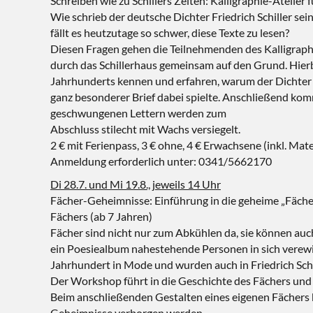
Schreiben wie zu Schillers Zeiten: Kalligraphie-Atelier 
Wie schrieb der deutsche Dichter Friedrich Schiller 
fällt es heutzutage so schwer, diese Texte zu lesen?
Diesen Fragen gehen die Teilnehmenden des Kalligra
durch das Schillerhaus gemeinsam auf den Grund. Hierbei
Jahrhunderts kennen und erfahren, warum der Dichter 
ganz besonderer Brief dabei spielte. Anschließend kom
geschwungenen Lettern werden zum
Abschluss stilecht mit Wachs versiegelt.
2 € mit Ferienpass, 3 € ohne, 4 € Erwachsene (inkl. Mate
Anmeldung erforderlich unter: 0341/5662170
Di 28.7. und Mi 19.8., jeweils 14 Uhr
Fächer-Geheimnisse: Einführung in die geheime „Fäche
Fächers (ab 7 Jahren)
Fächer sind nicht nur zum Abkühlen da, sie können au
ein Poesiealbum nahestehende Personen in sich verewi
Jahrhundert in Mode und wurden auch in Friedrich Schi
Der Workshop führt in die Geschichte des Fächers und
Beim anschließenden Gestalten eines eigenen Fächers
Geheimnisse verborgen werden.