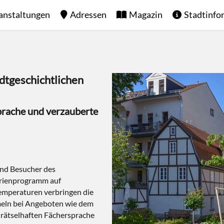
anstaltungen
Adressen
Magazin
Stadtinfo
tgeschichtlichen
prache und verzauberte
und Besucher des
erienprogramm auf
Temperaturen verbringen die
meln bei Angeboten wie dem
 rätselhaften Fächersprache