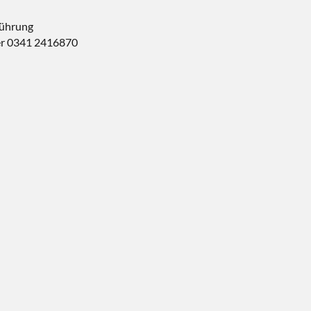
führung
er 0341 2416870