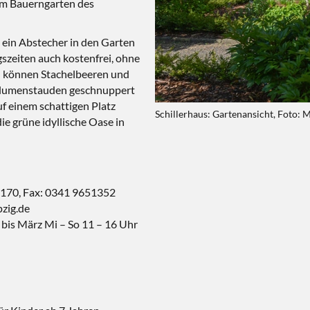
 im Bauerngarten des
ein Abstecher in den Garten
gszeiten auch kostenfrei, ohne
n“ können Stachelbeeren und
 Blumenstauden geschnuppert
f einem schattigen Platz
Schillerhaus: Gartenansicht, Foto: 
e grüne idyllische Oase in
2170, Fax: 0341 9651352
pzig.de
. bis März Mi – So 11 – 16 Uhr