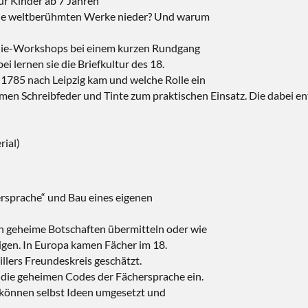
für Kinder ab 7 Jahren
seine weltberühmten Werke nieder? Und warum
phie-Workshops bei einem kurzen Rundgang
 lernen sie die Briefkultur des 18.
1785 nach Leipzig kam und welche Rolle ein
men Schreibfeder und Tinte zum praktischen Einsatz. Die dabei en
rial)
rsprache“ und Bau eines eigenen
ch geheime Botschaften übermitteln oder wie
gen. In Europa kamen Fächer im 18.
llers Freundeskreis geschätzt.
 die geheimen Codes der Fächersprache ein.
 können selbst Ideen umgesetzt und