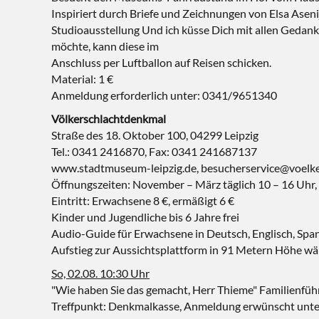
Inspiriert durch Briefe und Zeichnungen von Elsa Asen
Studioausstellung Und ich küsse Dich mit allen Gedanke
möchte, kann diese im
Anschluss per Luftballon auf Reisen schicken.
Material: 1 €
Anmeldung erforderlich unter: 0341/9651340
Völkerschlachtdenkmal
Straße des 18. Oktober 100, 04299 Leipzig
Tel.: 0341 2416870, Fax: 0341 241687137
www.stadtmuseum-leipzig.de, besucherservice@voelke
Öffnungszeiten: November – März täglich 10 – 16 Uhr, 
Eintritt: Erwachsene 8 €, ermäßigt 6 €
Kinder und Jugendliche bis 6 Jahre frei
Audio-Guide für Erwachsene in Deutsch, Englisch, Span
Aufstieg zur Aussichtsplattform in 91 Metern Höhe wä
So, 02.08. 10:30 Uhr
"Wie haben Sie das gemacht, Herr Thieme" Familienfü
Treffpunkt: Denkmalkasse, Anmeldung erwünscht unt