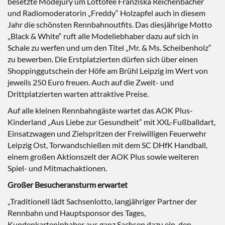
besetzte Modejury um Lottofee Franziska Reichenbacher
und Radiomoderatorin „Freddy“ Holzapfel auch in diesem
Jahr die schönsten Rennbahnoutfits. Das diesjährige Motto
„Black & White“ ruft alle Modeliebhaber dazu auf sich in
Schale zu werfen und um den Titel „Mr. & Ms. Scheibenholz“
zu bewerben. Die Erstplatzierten dürfen sich über einen
Shoppinggutschein der Höfe am Brühl Leipzig im Wert von
jeweils 250 Euro freuen. Auch auf die Zweit- und
Drittplatzierten warten attraktive Preise.
Auf alle kleinen Rennbahngäste wartet das AOK Plus-
Kinderland „Aus Liebe zur Gesundheit“ mit XXL-Fußballdart,
Einsatzwagen und Zielspritzen der Freiwilligen Feuerwehr
Leipzig Ost, Torwandschießen mit dem SC DHfK Handball,
einem großen Aktionszelt der AOK Plus sowie weiteren
Spiel- und Mitmachaktionen.
Großer Besucheransturm erwartet
„Traditionell lädt Sachsenlotto, langjähriger Partner der
Rennbahn und Hauptsponsor des Tages,
Kundenkarteninhaber aus ganz Sachsen dazu ein, den