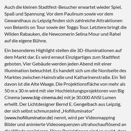
Auch die kleinen Stadtfest-Besucher erwartet wieder Spiel,
Spaß und Spannung. Vor dem Paulinum sowie vor dem
Gewandhaus zu Leipzig finden sich zahlreiche Attraktionen
von Belantis on Tour sowie der Toggo Tour. Letztere bringt die
Wilden Rabauken, die Newcomerin Selina Mour und Rahel
auf die eigene Bühne.
Ein besonderes Highlight stellen die 3D-Illuminationen auf
dem Markt dar. Es wird erneut Einzigartiges zum Stadtfest
geboten. Vier Gebäude werden jeden Abend mit einer
Illumination beleuchtet. Es handelt sich um die Nordseite des
Marktes zwischen Hainstraße und Katharinenstraße. Ein Teil
davon ist die Alte Waage. Die Projektionsfläche von mehr als
50 m x 30 m wird mit vier Hochleistungsprojektoren von Big
Cinema (
www.big-cinema.de
) mit je 30.000 ANSI Lumen
erhellt. Der Lichtdesigner Bernd E. Gengelbach aus Leipzig,
der sich selbst schmunzelnd „Hofilluminator“
(
www.hofilluminator.de
) nennt, wird per Videomapping
Bilder und animierte Videosequenzen ultrahochauflösend an
die Wände projizieren. Diese Projektionen sind so exakt, dass