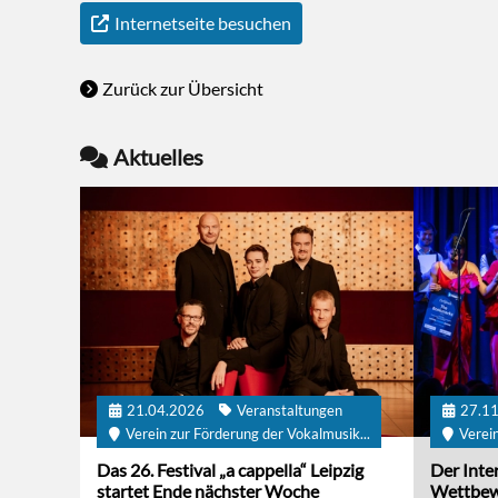
Internetseite besuchen
Zurück zur Übersicht
Aktuelles
21.04.2026
Veranstaltungen
27.1
Verein zur Förderung der Vokalmusik...
Verein
Das 26. Festival „a cappella“ Leipzig
Der Inte
startet Ende nächster Woche
Wettbewe