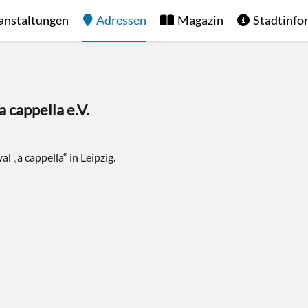
anstaltungen
Adressen
Magazin
Stadtinfo
 cappella e.V.
l „a cappella“ in Leipzig.