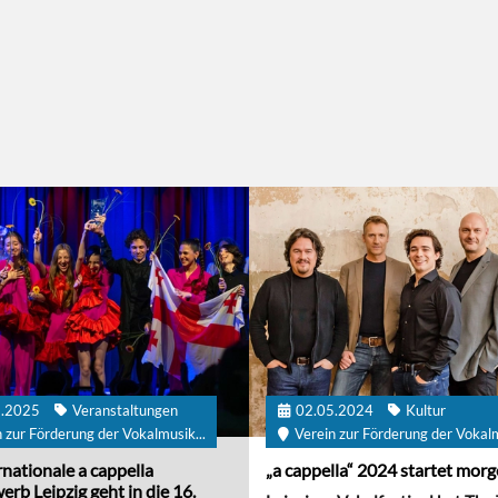
1.2025
Veranstaltungen
02.05.2024
Kultur
 zur Förderung der Vokalmusik...
Verein zur Förderung der Vokalm
rnationale a cappella
„a cappella“ 2024 startet mor
rb Leipzig geht in die 16.