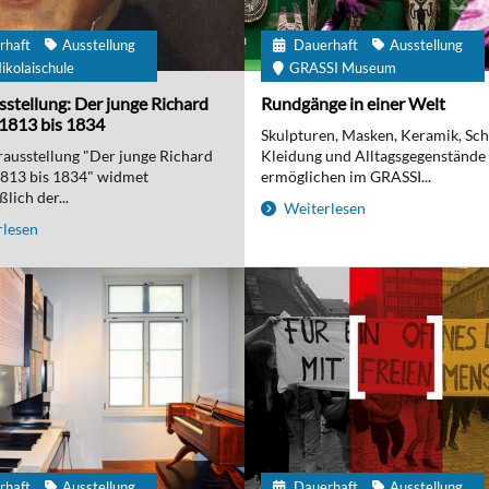
rhaft
Ausstellung
Dauerhaft
Ausstellung
ikolaischule
GRASSI Museum
stellung: Der junge Richard
Rundgänge in einer Welt
1813 bis 1834
Skulpturen, Masken, Keramik, Sc
ausstellung "Der junge Richard
Kleidung und Alltagsgegenstände
1813 bis 1834" widmet
ermöglichen im GRASSI...
lich der...
Weiterlesen
lesen
rhaft
Ausstellung
Dauerhaft
Ausstellung