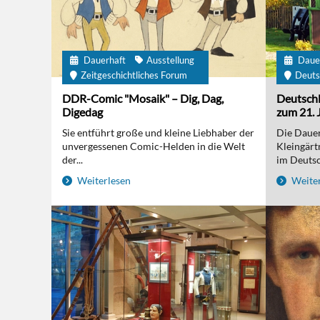
Dauerhaft
Ausstellung
Daue
Zeitgeschichtliches Forum
Deuts
DDR-Comic "Mosaik" – Dig, Dag,
Deutschl
Digedag
zum 21. 
Sie entführt große und kleine Liebhaber der
Die Dauer
unvergessenen Comic-Helden in die Welt
Kleingärt
der...
im Deutsc
Weiterlesen
Weiter