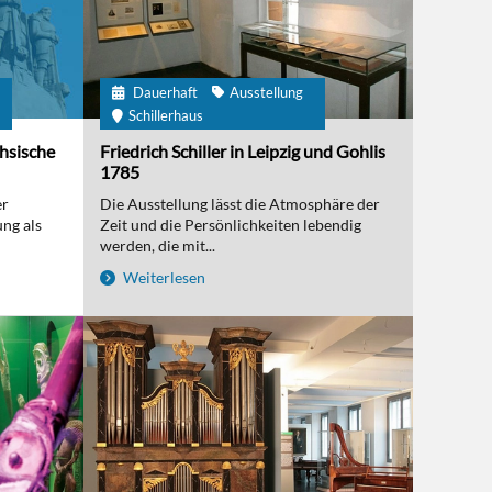
Dauerhaft
Ausstellung
m
Schillerhaus
chsische
Friedrich Schiller in Leipzig und Gohlis
1785
er
Die Ausstellung lässt die Atmosphäre der
ng als
Zeit und die Persönlichkeiten lebendig
werden, die mit...
Weiterlesen