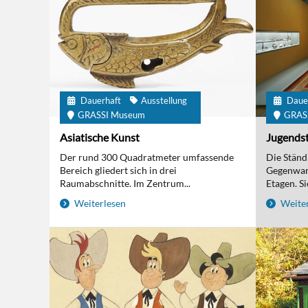
Dauerhaft
Ausstellung
Daue
GRASSI Museum
GRAS
Asiatische Kunst
Jugendst
Der rund 300 Quadratmeter umfassende
Die Ständi
Bereich gliedert sich in drei
Gegenwart
Raumabschnitte. Im Zentrum...
Etagen. Sie
Weiterlesen
Weiter