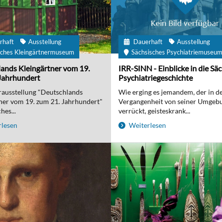
rhaft
Ausstellung
Dauerhaft
Ausstellung
ches Kleingärtnermuseum
Sächsisches Psychiatriemuseu
ands Kleingärtner vom 19.
IRR-SINN - Einblicke in die Sä
Jahrhundert
Psychiatriegeschichte
ausstellung "Deutschlands
Wie erging es jemandem, der in d
ner vom 19. zum 21. Jahrhundert"
Vergangenheit von seiner Umgebu
hes...
verrückt, geisteskrank...
lesen
Weiterlesen