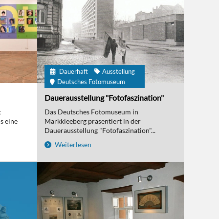
Dauerhaft
Ausstellung
Deutsches Fotomuseum
Dauerausstellung "Fotofaszination"
t
Das Deutsches Fotomuseum in
s eine
Markkleeberg präsentiert in der
Dauerausstellung "Fotofaszination"...
Weiterlesen