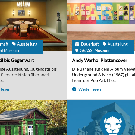
rhaft
Ausstellung
Dauerhaft
Ausstellung
SI Museum
GRASSI Museum
il bis Gegenwart
Andy Warhol Plattencover
ge Ausstellung. „Jugendstil bis
Die Banane auf dem Album Velve
“ erstreckt sich über zwei
Underground & Nico (1967) gilt al
...
Ikone der Pop Art. Die...
lesen
Weiterlesen