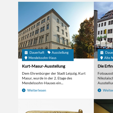
Dauerhaft
Ausstellung
Daue
Mendelssohn-Haus
Alte N
Kurt-Masur-Ausstellung
Die Erfi
Dem Ehrenbürger der Stadt Leipzig, Kurt
Fotoausst
Masur, wurde in der 2. Etage des
Nikolaisc
Mendelssohn-Hauses ein...
Ausstellun
Weiterlesen
Weiter