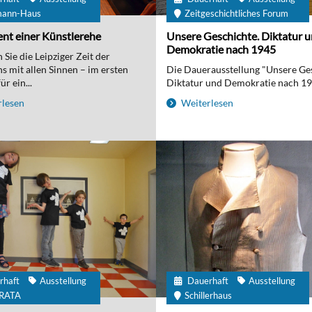
mann-Haus
Zeitgeschichtliches Forum
nt einer Künstlerehe
Unsere Geschichte. Diktatur 
Demokratie nach 1945
Sie die Leipziger Zeit der
 mit allen Sinnen – im ersten
Die Dauerausstellung "Unsere Ge
r ein...
Diktatur und Demokratie nach 194
lesen
Weiterlesen
rhaft
Ausstellung
Dauerhaft
Ausstellung
IRATA
Schillerhaus