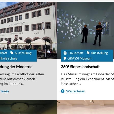
rhaft
Ausstellung
Dauerhaft
Ausstellung
ikolaischule
GRASSI Museum
ndung der Moderne
360° Sinneslandschaft
ellung im Lichthof der Alten
Das Museum wagt am Ende der S
hule Mit dieser kleinen
Ausstellung ein Experiment. An St
g im Hinblick...
klassischen...
lesen
Weiterlesen