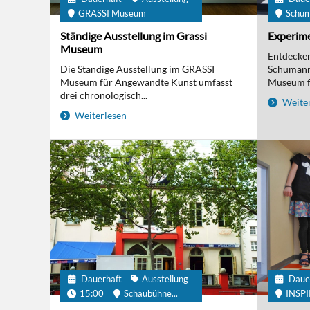
GRASSI Museum
Schu
Ständige Ausstellung im Grassi
Experime
Museum
Entdecken 
Die Ständige Ausstellung im GRASSI
Schumanns
Museum für Angewandte Kunst umfasst
Museum fü
drei chronologisch...
Weiter
Weiterlesen
Dauerhaft
Ausstellung
Daue
15:00
Schaubühne...
INSP