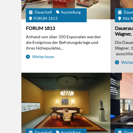
Dauerhaft
Ausstellung
Daue
FORUM 1813
Alte N
FORUM 1813
Daueraus
Wagner, 
Anhand von über 350 Exponaten werden
die Ereignisse der Befreiungskriege und
Die Dauer
ihres Höhepunktes...
Wagner, 
ausschließ
Weiterlesen
Weiter
Dauerhaft
Ausstellung
Daue