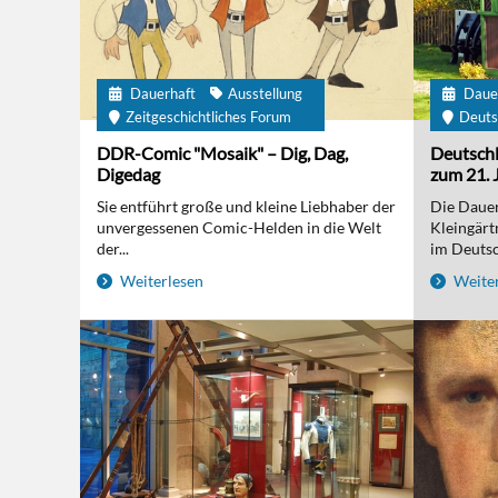
Dauerhaft
Ausstellung
Daue
Zeitgeschichtliches Forum
Deuts
DDR-Comic "Mosaik" – Dig, Dag,
Deutschl
Digedag
zum 21. 
Sie entführt große und kleine Liebhaber der
Die Dauer
unvergessenen Comic-Helden in die Welt
Kleingärt
der...
im Deutsc
Weiterlesen
Weiter