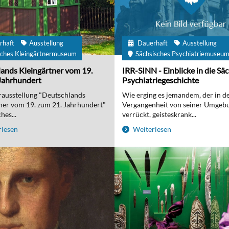
rhaft
Ausstellung
Dauerhaft
Ausstellung
ches Kleingärtnermuseum
Sächsisches Psychiatriemuseu
ands Kleingärtner vom 19.
IRR-SINN - Einblicke in die Sä
Jahrhundert
Psychiatriegeschichte
ausstellung "Deutschlands
Wie erging es jemandem, der in d
ner vom 19. zum 21. Jahrhundert"
Vergangenheit von seiner Umgebu
hes...
verrückt, geisteskrank...
lesen
Weiterlesen