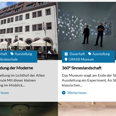
rhaft
Ausstellung
Dauerhaft
Ausstellung
ikolaischule
GRASSI Museum
ndung der Moderne
360° Sinneslandschaft
ellung im Lichthof der Alten
Das Museum wagt am Ende der S
hule Mit dieser kleinen
Ausstellung ein Experiment. An St
g im Hinblick...
klassischen...
lesen
Weiterlesen