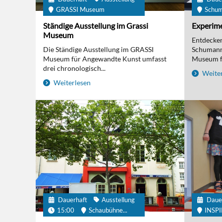
GRASSI Museum
Schu
Ständige Ausstellung im Grassi
Experime
Museum
Entdecken 
Die Ständige Ausstellung im GRASSI
Schumanns
Museum für Angewandte Kunst umfasst
Museum fü
drei chronologisch...
Weiter
Weiterlesen
Dauerhaft
Ausstellung
Daue
15:00
Schaubühne...
INSP