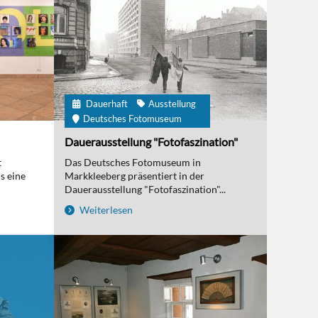
Dauerhaft
Ausstellung
Deutsches Fotomuseum
Dauerausstellung "Fotofaszination"
t
Das Deutsches Fotomuseum in
s eine
Markkleeberg präsentiert in der
Dauerausstellung "Fotofaszination"...
Weiterlesen