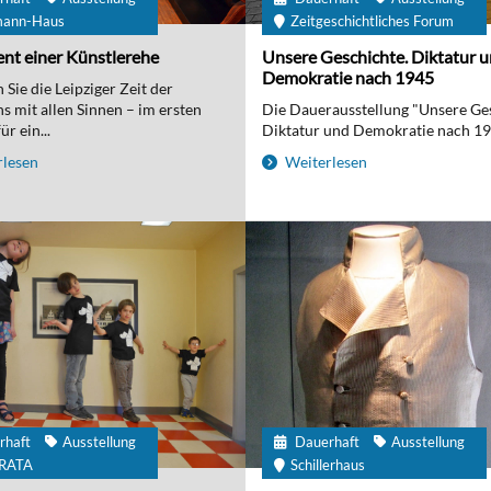
mann-Haus
Zeitgeschichtliches Forum
nt einer Künstlerehe
Unsere Geschichte. Diktatur 
Demokratie nach 1945
Sie die Leipziger Zeit der
 mit allen Sinnen – im ersten
Die Dauerausstellung "Unsere Ge
r ein...
Diktatur und Demokratie nach 194
lesen
Weiterlesen
rhaft
Ausstellung
Dauerhaft
Ausstellung
IRATA
Schillerhaus