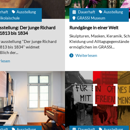
rhaft
Ausstellung
Dauerhaft
Ausstellung
ikolaischule
GRASSI Museum
stellung: Der junge Richard
Rundgänge in einer Welt
1813 bis 1834
Skulpturen, Masken, Keramik, Sc
ausstellung "Der junge Richard
Kleidung und Alltagsgegenstände
1813 bis 1834" widmet
ermöglichen im GRASSI...
lich der...
Weiterlesen
lesen
rhaft
Ausstellung
Dauerhaft
Ausstellung