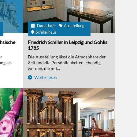
Dauerhaft
Ausstellung
m
Schillerhaus
chsische
Friedrich Schiller in Leipzig und Gohlis
1785
er
Die Ausstellung lässt die Atmosphäre der
ng als
Zeit und die Persönlichkeiten lebendig
werden, die mit...
Weiterlesen