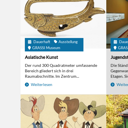
Dauerhaft
Ausstellung
Daue
GRASSI Museum
GRAS
Asiatische Kunst
Jugendst
Der rund 300 Quadratmeter umfassende
Die Ständi
Bereich gliedert sich in drei
Gegenwart
Raumabschnitte. Im Zentrum...
Etagen. Sie
Weiterlesen
Weiter