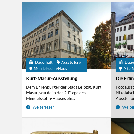
Dauerhaft
Ausstellung
Daue
Mendelssohn-Haus
Alte N
Kurt-Masur-Ausstellung
Die Erfi
Dem Ehrenbürger der Stadt Leipzig, Kurt
Fotoausst
Masur, wurde in der 2. Etage des
Nikolaisc
Mendelssohn-Hauses ein...
Ausstellun
Weiterlesen
Weiter