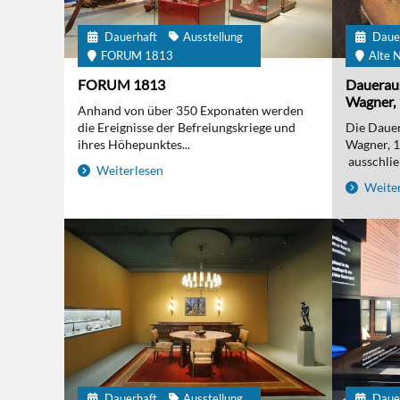
Dauerhaft
Ausstellung
Daue
FORUM 1813
Alte N
FORUM 1813
Daueraus
Wagner, 
Anhand von über 350 Exponaten werden
die Ereignisse der Befreiungskriege und
Die Dauer
ihres Höhepunktes...
Wagner, 
ausschließ
Weiterlesen
Weiter
Dauerhaft
Ausstellung
Daue