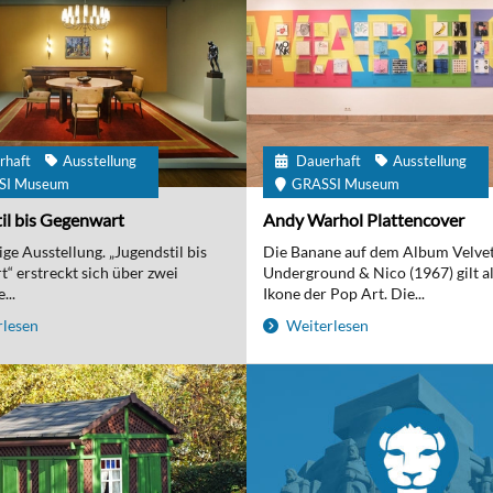
rhaft
Ausstellung
Dauerhaft
Ausstellung
SI Museum
GRASSI Museum
il bis Gegenwart
Andy Warhol Plattencover
ge Ausstellung. „Jugendstil bis
Die Banane auf dem Album Velve
“ erstreckt sich über zwei
Underground & Nico (1967) gilt al
...
Ikone der Pop Art. Die...
lesen
Weiterlesen