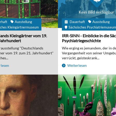
rhaft
Ausstellung
Dauerhaft
Ausstellung
ches Kleingärtnermuseum
Sächsisches Psychiatriemuseu
ands Kleingärtner vom 19.
IRR-SINN - Einblicke in die Sä
Jahrhundert
Psychiatriegeschichte
ausstellung "Deutschlands
Wie erging es jemandem, der in d
ner vom 19. zum 21. Jahrhundert"
Vergangenheit von seiner Umgebu
hes...
verrückt, geisteskrank...
lesen
Weiterlesen