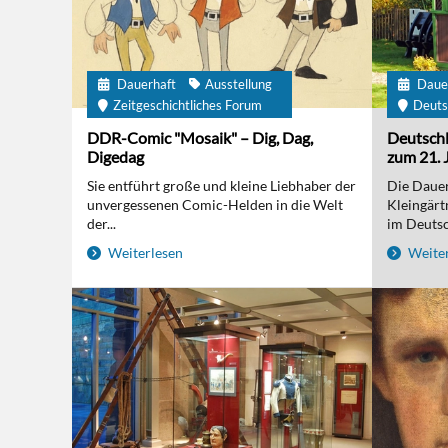
Dauerhaft
Ausstellung
Daue
Zeitgeschichtliches Forum
Deuts
DDR-Comic "Mosaik" – Dig, Dag,
Deutschl
Digedag
zum 21. 
Sie entführt große und kleine Liebhaber der
Die Dauer
unvergessenen Comic-Helden in die Welt
Kleingärt
der...
im Deutsc
Weiterlesen
Weiter