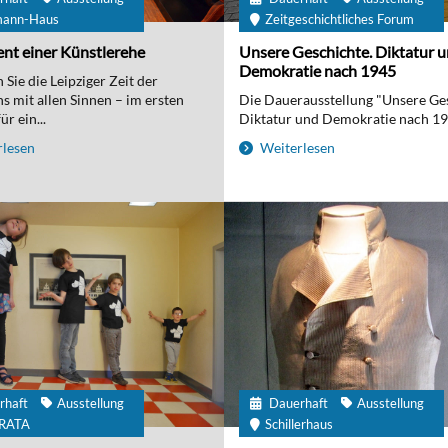
mann-Haus
Zeitgeschichtliches Forum
nt einer Künstlerehe
Unsere Geschichte. Diktatur 
Demokratie nach 1945
Sie die Leipziger Zeit der
 mit allen Sinnen – im ersten
Die Dauerausstellung "Unsere Ge
r ein...
Diktatur und Demokratie nach 194
lesen
Weiterlesen
rhaft
Ausstellung
Dauerhaft
Ausstellung
IRATA
Schillerhaus