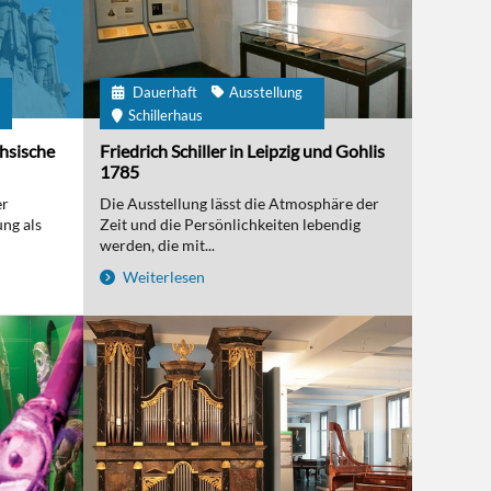
Dauerhaft
Ausstellung
m
Schillerhaus
chsische
Friedrich Schiller in Leipzig und Gohlis
1785
er
Die Ausstellung lässt die Atmosphäre der
ng als
Zeit und die Persönlichkeiten lebendig
werden, die mit...
Weiterlesen