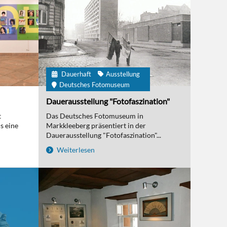
Dauerhaft
Ausstellung
Deutsches Fotomuseum
Dauerausstellung "Fotofaszination"
t
Das Deutsches Fotomuseum in
s eine
Markkleeberg präsentiert in der
Dauerausstellung "Fotofaszination"...
Weiterlesen