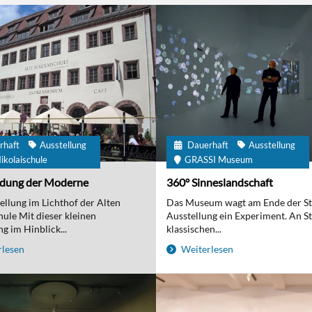
rhaft
Ausstellung
Dauerhaft
Ausstellung
ikolaischule
GRASSI Museum
ndung der Moderne
360° Sinneslandschaft
ellung im Lichthof der Alten
Das Museum wagt am Ende der S
hule Mit dieser kleinen
Ausstellung ein Experiment. An St
g im Hinblick...
klassischen...
lesen
Weiterlesen