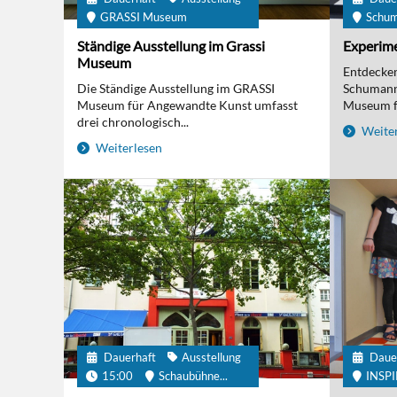
GRASSI Museum
Schu
Ständige Ausstellung im Grassi
Experime
Museum
Entdecken 
Die Ständige Ausstellung im GRASSI
Schumanns
Museum für Angewandte Kunst umfasst
Museum fü
drei chronologisch...
Weiter
Weiterlesen
Dauerhaft
Ausstellung
Daue
15:00
Schaubühne...
INSP