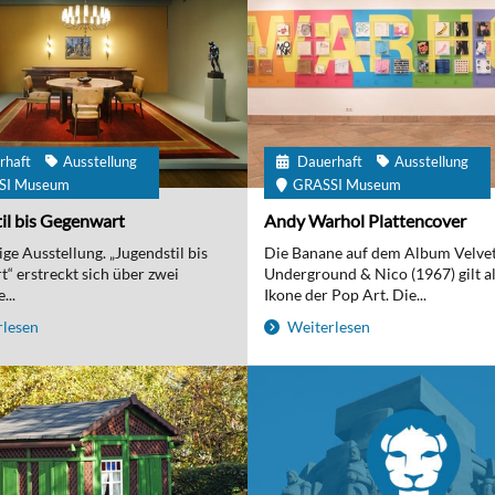
rhaft
Ausstellung
Dauerhaft
Ausstellung
SI Museum
GRASSI Museum
il bis Gegenwart
Andy Warhol Plattencover
ge Ausstellung. „Jugendstil bis
Die Banane auf dem Album Velve
“ erstreckt sich über zwei
Underground & Nico (1967) gilt al
...
Ikone der Pop Art. Die...
lesen
Weiterlesen