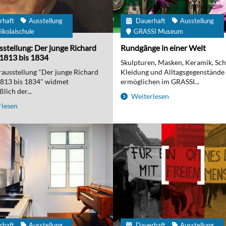
rhaft
Ausstellung
Dauerhaft
Ausstellung
ikolaischule
GRASSI Museum
stellung: Der junge Richard
Rundgänge in einer Welt
1813 bis 1834
Skulpturen, Masken, Keramik, Sc
ausstellung "Der junge Richard
Kleidung und Alltagsgegenstände
1813 bis 1834" widmet
ermöglichen im GRASSI...
lich der...
Weiterlesen
lesen
rhaft
Ausstellung
Dauerhaft
Ausstellung