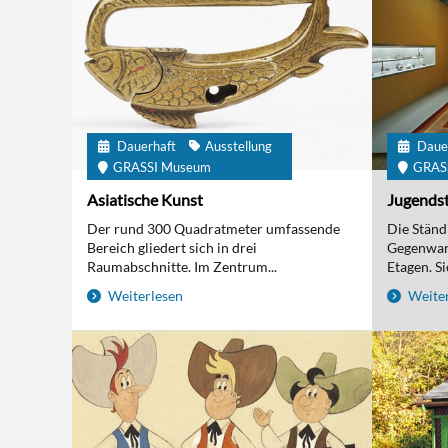
Dauerhaft
Ausstellung
Daue
GRASSI Museum
GRAS
Asiatische Kunst
Jugendst
Der rund 300 Quadratmeter umfassende
Die Ständi
Bereich gliedert sich in drei
Gegenwart
Raumabschnitte. Im Zentrum...
Etagen. Sie
Weiterlesen
Weiter