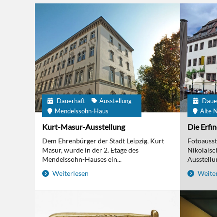
Dauerhaft
Ausstellung
Daue
Mendelssohn-Haus
Alte N
Kurt-Masur-Ausstellung
Die Erfi
Dem Ehrenbürger der Stadt Leipzig, Kurt
Fotoausst
Masur, wurde in der 2. Etage des
Nikolaisc
Mendelssohn-Hauses ein...
Ausstellun
Weiterlesen
Weiter