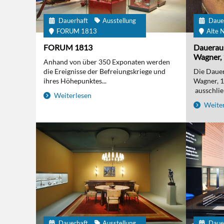
Dauerhaft
Ausstellung
Daue
FORUM 1813
Alte N
FORUM 1813
Daueraus
Wagner, 
Anhand von über 350 Exponaten werden
die Ereignisse der Befreiungskriege und
Die Dauer
ihres Höhepunktes...
Wagner, 
ausschließ
Weiterlesen
Weiter
Dauerhaft
Ausstellung
Daue