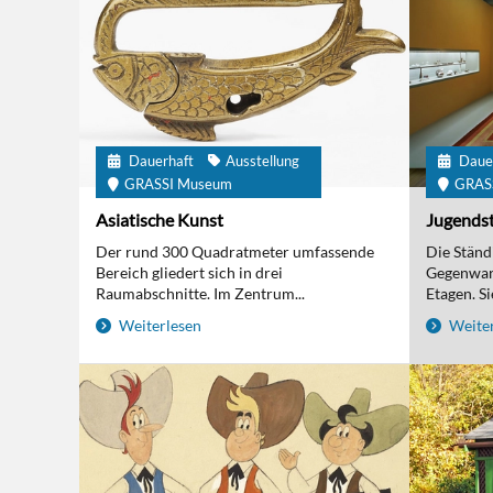
Dauerhaft
Ausstellung
Daue
GRASSI Museum
GRAS
Asiatische Kunst
Jugendst
Der rund 300 Quadratmeter umfassende
Die Ständi
Bereich gliedert sich in drei
Gegenwart
Raumabschnitte. Im Zentrum...
Etagen. Sie
Weiterlesen
Weiter