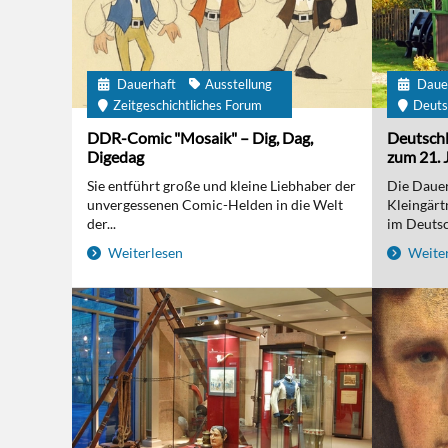
Dauerhaft
Ausstellung
Daue
Zeitgeschichtliches Forum
Deuts
DDR-Comic "Mosaik" – Dig, Dag,
Deutschl
Digedag
zum 21. 
Sie entführt große und kleine Liebhaber der
Die Dauer
unvergessenen Comic-Helden in die Welt
Kleingärt
der...
im Deutsc
Weiterlesen
Weiter