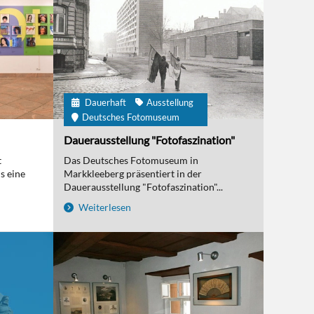
Dauerhaft
Ausstellung
Deutsches Fotomuseum
Dauerausstellung "Fotofaszination"
t
Das Deutsches Fotomuseum in
s eine
Markkleeberg präsentiert in der
Dauerausstellung "Fotofaszination"...
Weiterlesen