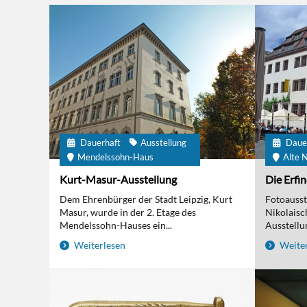
Dauerhaft
Ausstellung
Daue
Mendelssohn-Haus
Alte N
Kurt-Masur-Ausstellung
Die Erfi
Dem Ehrenbürger der Stadt Leipzig, Kurt
Fotoausst
Masur, wurde in der 2. Etage des
Nikolaisc
Mendelssohn-Hauses ein...
Ausstellun
Weiterlesen
Weiter