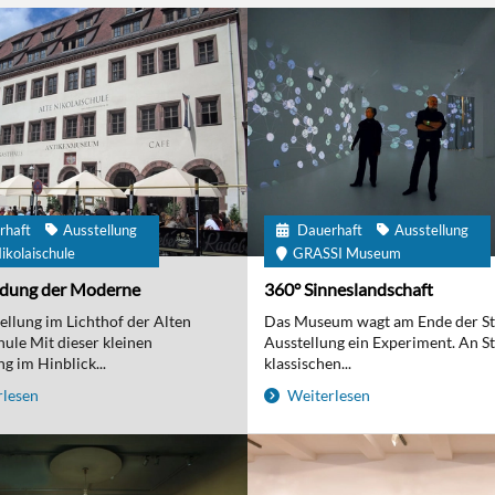
rhaft
Ausstellung
Dauerhaft
Ausstellung
ikolaischule
GRASSI Museum
ndung der Moderne
360° Sinneslandschaft
ellung im Lichthof der Alten
Das Museum wagt am Ende der S
hule Mit dieser kleinen
Ausstellung ein Experiment. An St
g im Hinblick...
klassischen...
lesen
Weiterlesen