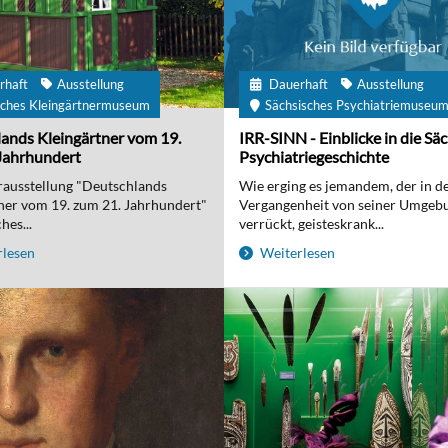
rhaft
Ausstellung
Dauerhaft
Ausstellung
ches Kleingärtnermuseum
Sächsisches Psychiatriemuseu
ands Kleingärtner vom 19.
IRR-SINN - Einblicke in die Sä
Jahrhundert
Psychiatriegeschichte
ausstellung "Deutschlands
Wie erging es jemandem, der in d
ner vom 19. zum 21. Jahrhundert"
Vergangenheit von seiner Umgebu
hes...
verrückt, geisteskrank...
lesen
Weiterlesen