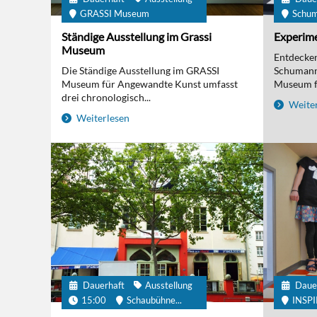
GRASSI Museum
Schu
Ständige Ausstellung im Grassi
Experime
Museum
Entdecken 
Die Ständige Ausstellung im GRASSI
Schumanns
Museum für Angewandte Kunst umfasst
Museum fü
drei chronologisch...
Weiter
Weiterlesen
Dauerhaft
Ausstellung
Daue
15:00
Schaubühne...
INSP