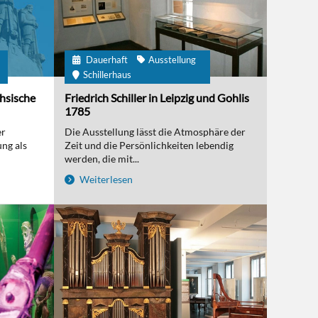
Dauerhaft
Ausstellung
m
Schillerhaus
chsische
Friedrich Schiller in Leipzig und Gohlis
1785
er
Die Ausstellung lässt die Atmosphäre der
ng als
Zeit und die Persönlichkeiten lebendig
werden, die mit...
Weiterlesen