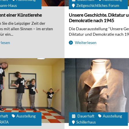
mann-Haus
Zeitgeschichtliches Forum
nt einer Künstlerehe
Unsere Geschichte. Diktatur 
Demokratie nach 1945
Sie die Leipziger Zeit der
 mit allen Sinnen – im ersten
Die Dauerausstellung "Unsere Ge
r ein...
Diktatur und Demokratie nach 194
lesen
Weiterlesen
rhaft
Ausstellung
Dauerhaft
Ausstellung
IRATA
Schillerhaus