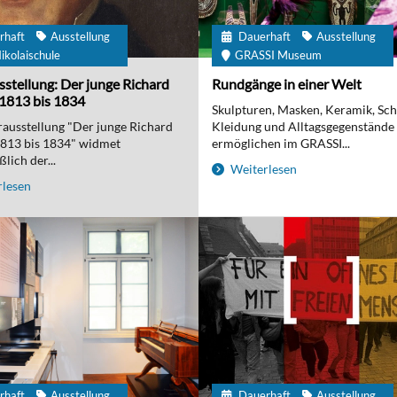
rhaft
Ausstellung
Dauerhaft
Ausstellung
ikolaischule
GRASSI Museum
stellung: Der junge Richard
Rundgänge in einer Welt
1813 bis 1834
Skulpturen, Masken, Keramik, Sc
ausstellung "Der junge Richard
Kleidung und Alltagsgegenstände
1813 bis 1834" widmet
ermöglichen im GRASSI...
lich der...
Weiterlesen
lesen
rhaft
Ausstellung
Dauerhaft
Ausstellung