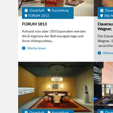
Dauerhaft
Ausstellung
Daue
FORUM 1813
Alte N
FORUM 1813
Daueraus
Wagner, 
Anhand von über 350 Exponaten werden
die Ereignisse der Befreiungskriege und
Die Dauer
ihres Höhepunktes...
Wagner, 
ausschließ
Weiterlesen
Weiter
Dauerhaft
Ausstellung
Daue