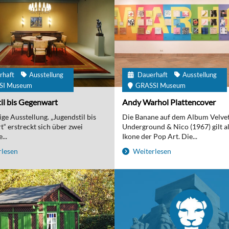
rhaft
Ausstellung
Dauerhaft
Ausstellung
SI Museum
GRASSI Museum
il bis Gegenwart
Andy Warhol Plattencover
ge Ausstellung. „Jugendstil bis
Die Banane auf dem Album Velve
“ erstreckt sich über zwei
Underground & Nico (1967) gilt al
...
Ikone der Pop Art. Die...
lesen
Weiterlesen