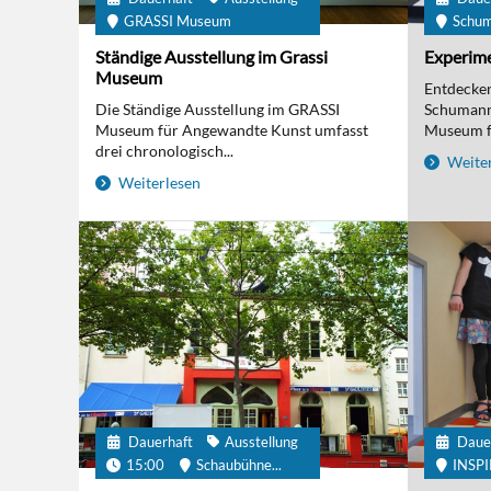
GRASSI Museum
Schu
Ständige Ausstellung im Grassi
Experime
Museum
Entdecken 
Die Ständige Ausstellung im GRASSI
Schumanns
Museum für Angewandte Kunst umfasst
Museum fü
drei chronologisch...
Weiter
Weiterlesen
Dauerhaft
Ausstellung
Daue
15:00
Schaubühne...
INSP