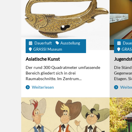
Dauerhaft
Ausstellung
Daue
GRASSI Museum
GRAS
Asiatische Kunst
Jugendst
Der rund 300 Quadratmeter umfassende
Die Ständi
Bereich gliedert sich in drei
Gegenwart
Raumabschnitte. Im Zentrum...
Etagen. Sie
Weiterlesen
Weiter