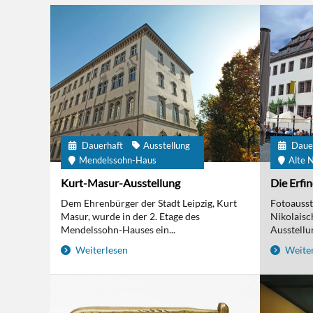
Dauerhaft
Ausstellung
Daue
Mendelssohn-Haus
Alte N
Kurt-Masur-Ausstellung
Die Erfi
Dem Ehrenbürger der Stadt Leipzig, Kurt
Fotoausst
Masur, wurde in der 2. Etage des
Nikolaisc
Mendelssohn-Hauses ein...
Ausstellun
Weiterlesen
Weiter