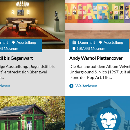
rhaft
Ausstellung
Dauerhaft
Ausstellung
SI Museum
GRASSI Museum
il bis Gegenwart
Andy Warhol Plattencover
ge Ausstellung. „Jugendstil bis
Die Banane auf dem Album Velve
“ erstreckt sich über zwei
Underground & Nico (1967) gilt al
...
Ikone der Pop Art. Die...
lesen
Weiterlesen