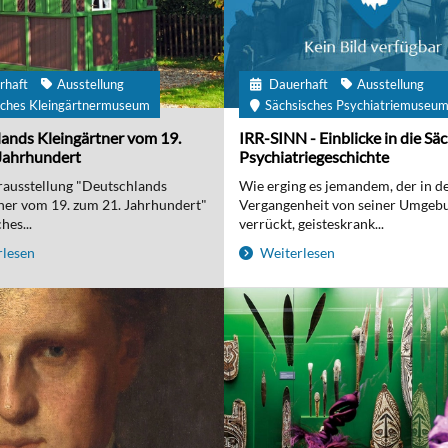
rhaft
Ausstellung
Dauerhaft
Ausstellung
ches Kleingärtnermuseum
Sächsisches Psychiatriemuseu
ands Kleingärtner vom 19.
IRR-SINN - Einblicke in die Sä
Jahrhundert
Psychiatriegeschichte
ausstellung "Deutschlands
Wie erging es jemandem, der in d
ner vom 19. zum 21. Jahrhundert"
Vergangenheit von seiner Umgebu
hes...
verrückt, geisteskrank...
lesen
Weiterlesen