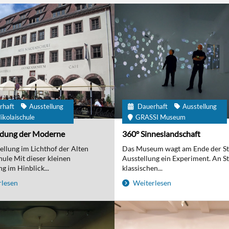
rhaft
Ausstellung
Dauerhaft
Ausstellung
ikolaischule
GRASSI Museum
ndung der Moderne
360° Sinneslandschaft
ellung im Lichthof der Alten
Das Museum wagt am Ende der S
hule Mit dieser kleinen
Ausstellung ein Experiment. An St
g im Hinblick...
klassischen...
lesen
Weiterlesen