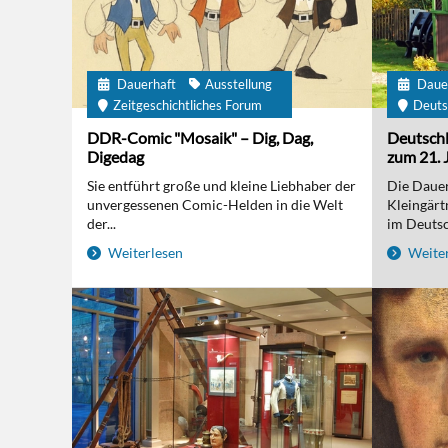
Dauerhaft
Ausstellung
Daue
Zeitgeschichtliches Forum
Deuts
DDR-Comic "Mosaik" – Dig, Dag,
Deutschl
Digedag
zum 21. 
Sie entführt große und kleine Liebhaber der
Die Dauer
unvergessenen Comic-Helden in die Welt
Kleingärt
der...
im Deutsc
Weiterlesen
Weiter