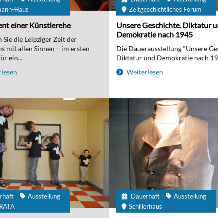
mann-Haus
Zeitgeschichtliches Forum
nt einer Künstlerehe
Unsere Geschichte. Diktatur 
Demokratie nach 1945
Sie die Leipziger Zeit der
 mit allen Sinnen – im ersten
Die Dauerausstellung "Unsere Ge
r ein...
Diktatur und Demokratie nach 194
lesen
Weiterlesen
rhaft
Ausstellung
Dauerhaft
Ausstellung
IRATA
Schillerhaus