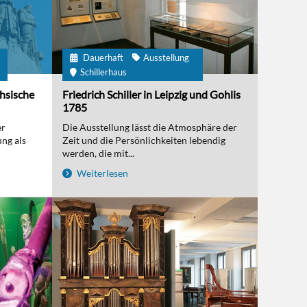
Dauerhaft
Ausstellung
m
Schillerhaus
chsische
Friedrich Schiller in Leipzig und Gohlis
1785
er
Die Ausstellung lässt die Atmosphäre der
ng als
Zeit und die Persönlichkeiten lebendig
werden, die mit...
Weiterlesen