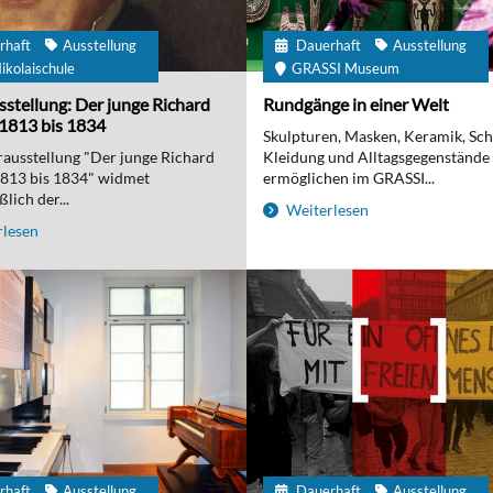
rhaft
Ausstellung
Dauerhaft
Ausstellung
ikolaischule
GRASSI Museum
stellung: Der junge Richard
Rundgänge in einer Welt
1813 bis 1834
Skulpturen, Masken, Keramik, Sc
ausstellung "Der junge Richard
Kleidung und Alltagsgegenstände
1813 bis 1834" widmet
ermöglichen im GRASSI...
lich der...
Weiterlesen
lesen
rhaft
Ausstellung
Dauerhaft
Ausstellung