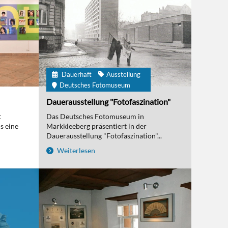
Dauerhaft
Ausstellung
Deutsches Fotomuseum
Dauerausstellung "Fotofaszination"
t
Das Deutsches Fotomuseum in
s eine
Markkleeberg präsentiert in der
Dauerausstellung "Fotofaszination"...
Weiterlesen