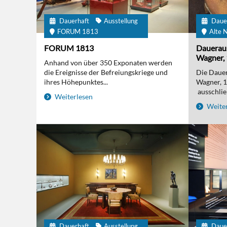
Dauerhaft
Ausstellung
Daue
FORUM 1813
Alte N
FORUM 1813
Daueraus
Wagner, 
Anhand von über 350 Exponaten werden
die Ereignisse der Befreiungskriege und
Die Dauer
ihres Höhepunktes...
Wagner, 
ausschließ
Weiterlesen
Weiter
Dauerhaft
Ausstellung
Daue