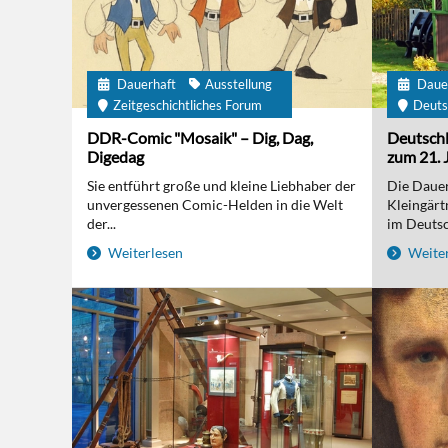
Dauerhaft
Ausstellung
Daue
Zeitgeschichtliches Forum
Deuts
DDR-Comic "Mosaik" – Dig, Dag,
Deutschl
Digedag
zum 21. 
Sie entführt große und kleine Liebhaber der
Die Dauer
unvergessenen Comic-Helden in die Welt
Kleingärt
der...
im Deutsc
Weiterlesen
Weiter