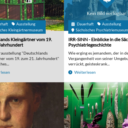
rhaft
Ausstellung
Dauerhaft
Ausstellung
ches Kleingärtnermuseum
Sächsisches Psychiatriemuseu
ands Kleingärtner vom 19.
IRR-SINN - Einblicke in die Sä
Jahrhundert
Psychiatriegeschichte
ausstellung "Deutschlands
Wie erging es jemandem, der in d
ner vom 19. zum 21. Jahrhundert"
Vergangenheit von seiner Umgebu
hes...
verrückt, geisteskrank...
lesen
Weiterlesen