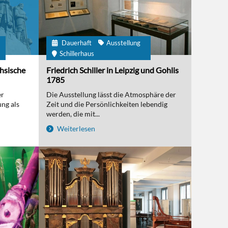
Dauerhaft
Ausstellung
m
Schillerhaus
chsische
Friedrich Schiller in Leipzig und Gohlis
1785
er
Die Ausstellung lässt die Atmosphäre der
ng als
Zeit und die Persönlichkeiten lebendig
werden, die mit...
Weiterlesen