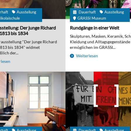
rhaft
Ausstellung
Dauerhaft
Ausstellung
ikolaischule
GRASSI Museum
stellung: Der junge Richard
Rundgänge in einer Welt
1813 bis 1834
Skulpturen, Masken, Keramik, Sc
ausstellung "Der junge Richard
Kleidung und Alltagsgegenstände
1813 bis 1834" widmet
ermöglichen im GRASSI...
lich der...
Weiterlesen
lesen
rhaft
Ausstellung
Dauerhaft
Ausstellung