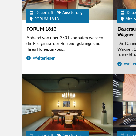
Dauerhaft
Ausstellung
Daue
FORUM 1813
Alte N
FORUM 1813
Daueraus
Wagner, 
Anhand von über 350 Exponaten werden
die Ereignisse der Befreiungskriege und
Die Dauer
ihres Höhepunktes...
Wagner, 
ausschließ
Weiterlesen
Weiter
Dauerhaft
Ausstellung
Daue