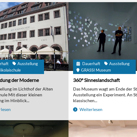
rhaft
Ausstellung
Dauerhaft
Ausstellung
ikolaischule
GRASSI Museum
ndung der Moderne
360° Sinneslandschaft
ellung im Lichthof der Alten
Das Museum wagt am Ende der S
hule Mit dieser kleinen
Ausstellung ein Experiment. An St
g im Hinblick...
klassischen...
lesen
Weiterlesen