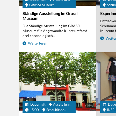
GRASSI Museum
Schu
Ständige Ausstellung im Grassi
Experime
Museum
Entdecken 
Die Ständige Ausstellung im GRASSI
Schumanns
Museum für Angewandte Kunst umfasst
Museum fü
drei chronologisch...
Weiter
Weiterlesen
Dauerhaft
Ausstellung
Daue
15:00
Schaubühne...
INSP