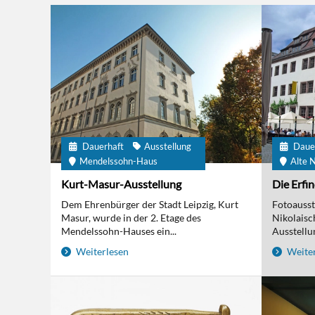
Dauerhaft
Ausstellung
Daue
Mendelssohn-Haus
Alte N
Kurt-Masur-Ausstellung
Die Erfi
Dem Ehrenbürger der Stadt Leipzig, Kurt
Fotoausst
Masur, wurde in der 2. Etage des
Nikolaisc
Mendelssohn-Hauses ein...
Ausstellun
Weiterlesen
Weiter