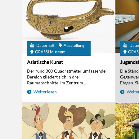
Dauerhaft
Ausstellung
Daue
GRASSI Museum
GRAS
Asiatische Kunst
Jugendst
Der rund 300 Quadratmeter umfassende
Die Ständi
Bereich gliedert sich in drei
Gegenwart
Raumabschnitte. Im Zentrum...
Etagen. Sie
Weiterlesen
Weiter