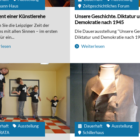
mann-Haus
Zeitgeschichtliches Forum
nt einer Künstlerehe
Unsere Geschichte. Diktatur 
Demokratie nach 1945
Sie die Leipziger Zeit der
 mit allen Sinnen – im ersten
Die Dauerausstellung "Unsere Ge
r ein...
Diktatur und Demokratie nach 194
lesen
Weiterlesen
rhaft
Ausstellung
Dauerhaft
Ausstellung
IRATA
Schillerhaus