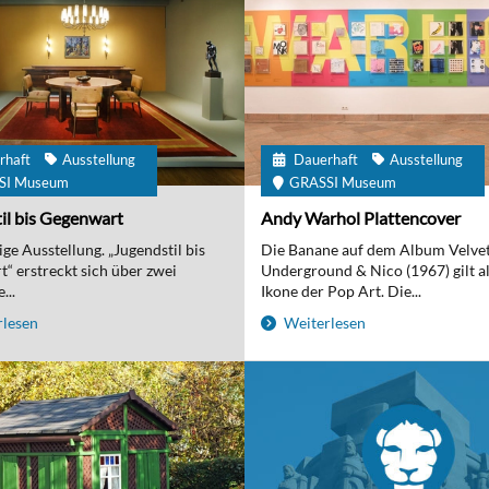
rhaft
Ausstellung
Dauerhaft
Ausstellung
SI Museum
GRASSI Museum
il bis Gegenwart
Andy Warhol Plattencover
ge Ausstellung. „Jugendstil bis
Die Banane auf dem Album Velve
“ erstreckt sich über zwei
Underground & Nico (1967) gilt al
...
Ikone der Pop Art. Die...
lesen
Weiterlesen