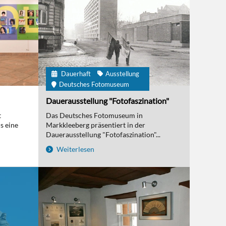
Dauerhaft
Ausstellung
Deutsches Fotomuseum
Dauerausstellung "Fotofaszination"
t
Das Deutsches Fotomuseum in
s eine
Markkleeberg präsentiert in der
Dauerausstellung "Fotofaszination"...
Weiterlesen