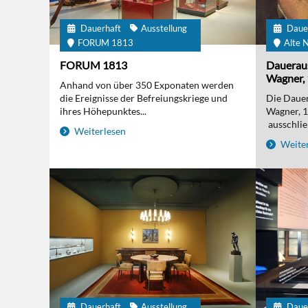
Dauerhaft
Ausstellung
Daue
FORUM 1813
Alte N
FORUM 1813
Daueraus
Wagner, 
Anhand von über 350 Exponaten werden
die Ereignisse der Befreiungskriege und
Die Dauer
ihres Höhepunktes...
Wagner, 
ausschließ
Weiterlesen
Weiter
Dauerhaft
Ausstellung
Daue