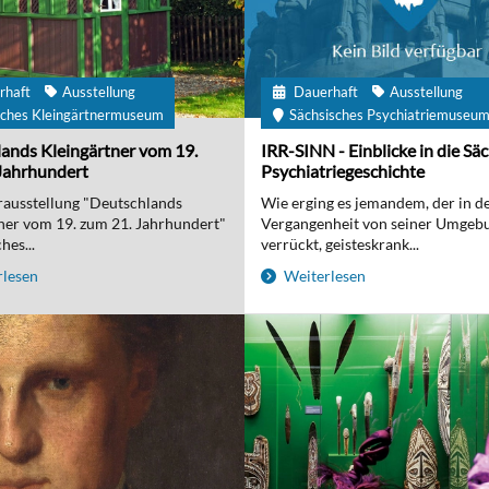
rhaft
Ausstellung
Dauerhaft
Ausstellung
ches Kleingärtnermuseum
Sächsisches Psychiatriemuseu
ands Kleingärtner vom 19.
IRR-SINN - Einblicke in die Sä
Jahrhundert
Psychiatriegeschichte
ausstellung "Deutschlands
Wie erging es jemandem, der in d
ner vom 19. zum 21. Jahrhundert"
Vergangenheit von seiner Umgebu
hes...
verrückt, geisteskrank...
lesen
Weiterlesen