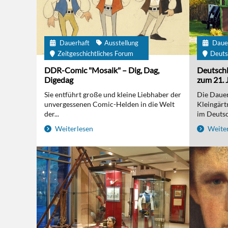
Dauerhaft
Ausstellung
Daue
Zeitgeschichtliches Forum
Deuts
DDR-Comic "Mosaik" – Dig, Dag,
Deutschl
Digedag
zum 21. 
Sie entführt große und kleine Liebhaber der
Die Dauer
unvergessenen Comic-Helden in die Welt
Kleingärt
der...
im Deutsc
Weiterlesen
Weiter