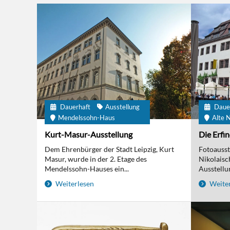
Dauerhaft
Ausstellung
Daue
Mendelssohn-Haus
Alte N
Kurt-Masur-Ausstellung
Die Erfi
Dem Ehrenbürger der Stadt Leipzig, Kurt
Fotoausst
Masur, wurde in der 2. Etage des
Nikolaisc
Mendelssohn-Hauses ein...
Ausstellun
Weiterlesen
Weiter