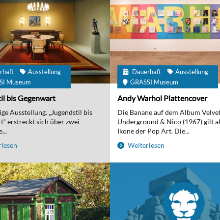
rhaft
Ausstellung
Dauerhaft
Ausstellung
SI Museum
GRASSI Museum
il bis Gegenwart
Andy Warhol Plattencover
ge Ausstellung. „Jugendstil bis
Die Banane auf dem Album Velve
“ erstreckt sich über zwei
Underground & Nico (1967) gilt al
...
Ikone der Pop Art. Die...
lesen
Weiterlesen