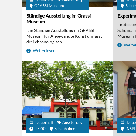
GRASSI Museum
Schu
Ständige Ausstellung im Grassi
Experime
Museum
Entdecken 
Die Ständige Ausstellung im GRASSI
Schumanns
Museum für Angewandte Kunst umfasst
Museum fü
drei chronologisch...
Weiter
Weiterlesen
Dauerhaft
Ausstellung
Daue
15:00
Schaubühne...
INSP