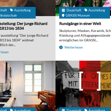
rhaft
Ausstellung
Dauerhaft
Ausstellung
ikolaischule
GRASSI Museum
stellung: Der junge Richard
Rundgänge in einer Welt
1813 bis 1834
Skulpturen, Masken, Keramik, Sc
ausstellung "Der junge Richard
Kleidung und Alltagsgegenstände
1813 bis 1834" widmet
ermöglichen im GRASSI...
lich der...
Weiterlesen
lesen
rhaft
Ausstellung
Dauerhaft
Ausstellung