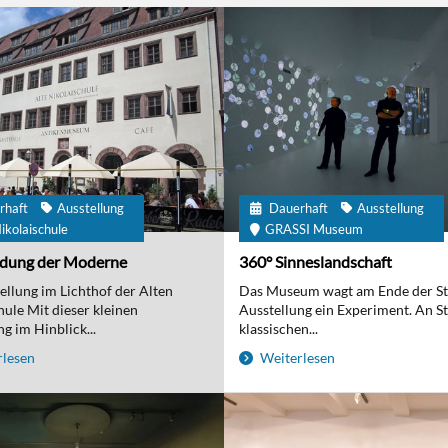
rhaft
Ausstellung
Dauerhaft
Ausstellung
ikolaischule
GRASSI Museum
ndung der Moderne
360° Sinneslandschaft
ellung im Lichthof der Alten
Das Museum wagt am Ende der S
hule Mit dieser kleinen
Ausstellung ein Experiment. An St
g im Hinblick...
klassischen...
lesen
Weiterlesen