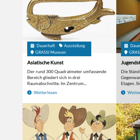
Dauerhaft
Ausstellung
Daue
GRASSI Museum
GRAS
Asiatische Kunst
Jugendst
Der rund 300 Quadratmeter umfassende
Die Ständi
Bereich gliedert sich in drei
Gegenwart
Raumabschnitte. Im Zentrum...
Etagen. Sie
Weiterlesen
Weiter