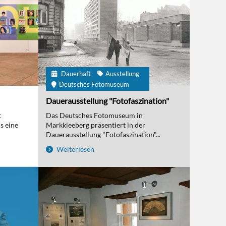
Dauerhaft
Ausstellung
Deutsches Fotomuseum
Dauerausstellung "Fotofaszination"
t
Das Deutsches Fotomuseum in
s eine
Markkleeberg präsentiert in der
Dauerausstellung "Fotofaszination"...
Weiterlesen