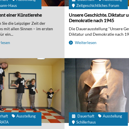
mann-Haus
Zeitgeschichtliches Forum
nt einer Künstlerehe
Unsere Geschichte. Diktatur 
Demokratie nach 1945
Sie die Leipziger Zeit der
 mit allen Sinnen – im ersten
Die Dauerausstellung "Unsere Ge
r ein...
Diktatur und Demokratie nach 194
lesen
Weiterlesen
rhaft
Ausstellung
Dauerhaft
Ausstellung
IRATA
Schillerhaus