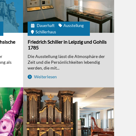
Dauerhaft
Ausstellung
m
Schillerhaus
chsische
Friedrich Schiller in Leipzig und Gohlis
1785
er
Die Ausstellung lässt die Atmosphäre der
ng als
Zeit und die Persönlichkeiten lebendig
werden, die mit...
Weiterlesen