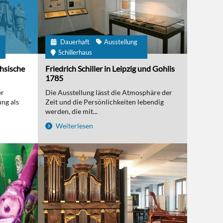
Dauerhaft
Ausstellung
m
Schillerhaus
chsische
Friedrich Schiller in Leipzig und Gohlis
1785
er
Die Ausstellung lässt die Atmosphäre der
ng als
Zeit und die Persönlichkeiten lebendig
werden, die mit...
Weiterlesen