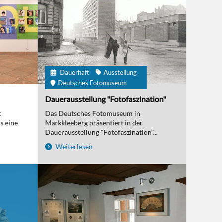
Dauerhaft
Ausstellung
Deutsches Fotomuseum
Dauerausstellung "Fotofaszination"
t
Das Deutsches Fotomuseum in
s eine
Markkleeberg präsentiert in der
Dauerausstellung "Fotofaszination"...
Weiterlesen