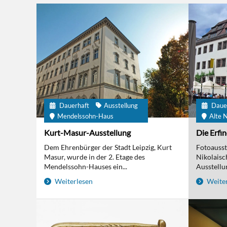
Dauerhaft
Ausstellung
Daue
Mendelssohn-Haus
Alte N
Kurt-Masur-Ausstellung
Die Erfi
Dem Ehrenbürger der Stadt Leipzig, Kurt
Fotoausst
Masur, wurde in der 2. Etage des
Nikolaisc
Mendelssohn-Hauses ein...
Ausstellun
Weiterlesen
Weiter