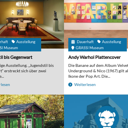
rhaft
Ausstellung
Dauerhaft
Ausstellung
SI Museum
GRASSI Museum
il bis Gegenwart
Andy Warhol Plattencover
ge Ausstellung. „Jugendstil bis
Die Banane auf dem Album Velve
“ erstreckt sich über zwei
Underground & Nico (1967) gilt al
...
Ikone der Pop Art. Die...
lesen
Weiterlesen