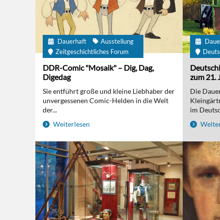
Dauerhaft
Ausstellung
Daue
Zeitgeschichtliches Forum
Deuts
DDR-Comic "Mosaik" – Dig, Dag,
Deutschl
Digedag
zum 21. 
Sie entführt große und kleine Liebhaber der
Die Dauer
unvergessenen Comic-Helden in die Welt
Kleingärt
der...
im Deutsc
Weiterlesen
Weiter