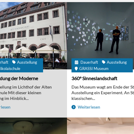
rhaft
Ausstellung
Dauerhaft
Ausstellung
ikolaischule
GRASSI Museum
ndung der Moderne
360° Sinneslandschaft
ellung im Lichthof der Alten
Das Museum wagt am Ende der S
hule Mit dieser kleinen
Ausstellung ein Experiment. An St
g im Hinblick...
klassischen...
lesen
Weiterlesen