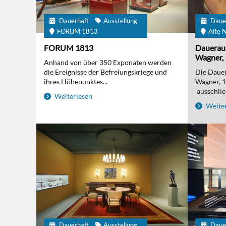
Dauerhaft
Ausstellung
Daue
FORUM 1813
Alte N
FORUM 1813
Daueraus
Wagner, 
Anhand von über 350 Exponaten werden
die Ereignisse der Befreiungskriege und
Die Dauer
ihres Höhepunktes...
Wagner, 
ausschließ
Weiterlesen
Weiter
Dauerhaft
Ausstellung
Daue