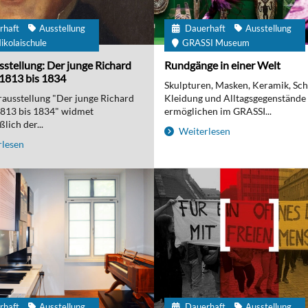
rhaft
Ausstellung
Dauerhaft
Ausstellung
ikolaischule
GRASSI Museum
stellung: Der junge Richard
Rundgänge in einer Welt
1813 bis 1834
Skulpturen, Masken, Keramik, Sc
ausstellung "Der junge Richard
Kleidung und Alltagsgegenstände
1813 bis 1834" widmet
ermöglichen im GRASSI...
lich der...
Weiterlesen
lesen
rhaft
Ausstellung
Dauerhaft
Ausstellung