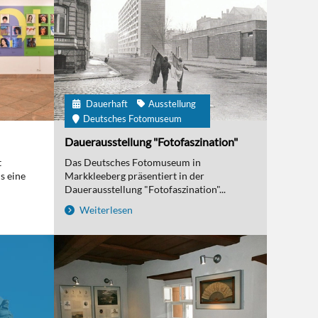
Dauerhaft
Ausstellung
Deutsches Fotomuseum
Dauerausstellung "Fotofaszination"
t
Das Deutsches Fotomuseum in
s eine
Markkleeberg präsentiert in der
Dauerausstellung "Fotofaszination"...
Weiterlesen