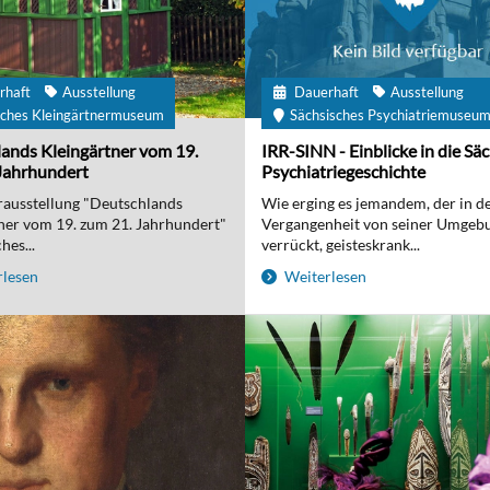
rhaft
Ausstellung
Dauerhaft
Ausstellung
ches Kleingärtnermuseum
Sächsisches Psychiatriemuseu
ands Kleingärtner vom 19.
IRR-SINN - Einblicke in die Sä
Jahrhundert
Psychiatriegeschichte
ausstellung "Deutschlands
Wie erging es jemandem, der in d
ner vom 19. zum 21. Jahrhundert"
Vergangenheit von seiner Umgebu
hes...
verrückt, geisteskrank...
lesen
Weiterlesen