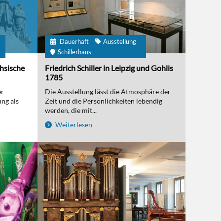
Dauerhaft
Ausstellung
m
Schillerhaus
chsische
Friedrich Schiller in Leipzig und Gohlis
1785
er
Die Ausstellung lässt die Atmosphäre der
ng als
Zeit und die Persönlichkeiten lebendig
werden, die mit...
Weiterlesen