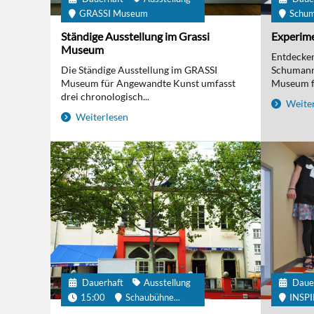
GRASSI Museum
Schu
Ständige Ausstellung im Grassi
Experime
Museum
Entdecken 
Die Ständige Ausstellung im GRASSI
Schumanns
Museum für Angewandte Kunst umfasst
Museum fü
drei chronologisch...
Weiter
Weiterlesen
Dauerhaft
Ausstellung
Daue
15:00
Schaubühne...
INSP