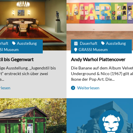
rhaft
Ausstellung
Dauerhaft
Ausstellung
SI Museum
GRASSI Museum
il bis Gegenwart
Andy Warhol Plattencover
ge Ausstellung. „Jugendstil bis
Die Banane auf dem Album Velve
“ erstreckt sich über zwei
Underground & Nico (1967) gilt al
...
Ikone der Pop Art. Die...
lesen
Weiterlesen