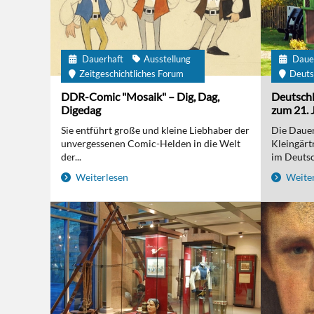
Dauerhaft
Ausstellung
Daue
Zeitgeschichtliches Forum
Deuts
DDR-Comic "Mosaik" – Dig, Dag,
Deutschl
Digedag
zum 21. 
Sie entführt große und kleine Liebhaber der
Die Dauer
unvergessenen Comic-Helden in die Welt
Kleingärt
der...
im Deutsc
Weiterlesen
Weiter