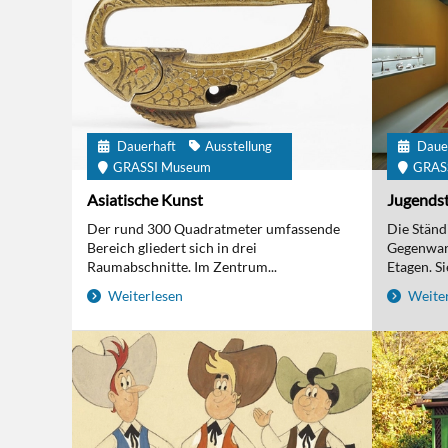
Dauerhaft
Ausstellung
Daue
GRASSI Museum
GRAS
Asiatische Kunst
Jugendst
Der rund 300 Quadratmeter umfassende
Die Ständi
Bereich gliedert sich in drei
Gegenwart
Raumabschnitte. Im Zentrum...
Etagen. Sie
Weiterlesen
Weiter