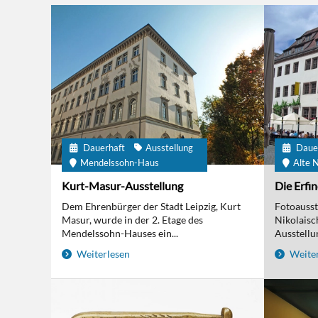
Dauerhaft
Ausstellung
Daue
Mendelssohn-Haus
Alte N
Kurt-Masur-Ausstellung
Die Erfi
Dem Ehrenbürger der Stadt Leipzig, Kurt
Fotoausst
Masur, wurde in der 2. Etage des
Nikolaisc
Mendelssohn-Hauses ein...
Ausstellun
Weiterlesen
Weiter