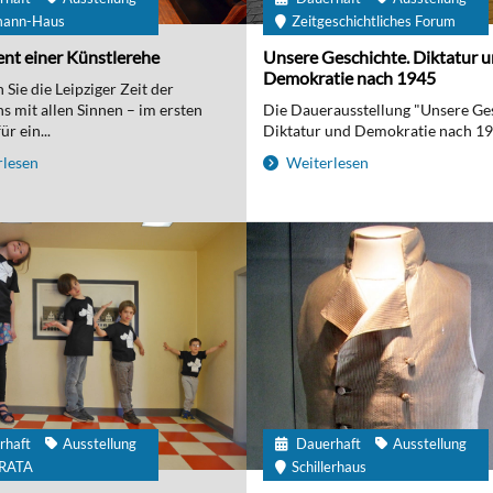
mann-Haus
Zeitgeschichtliches Forum
nt einer Künstlerehe
Unsere Geschichte. Diktatur 
Demokratie nach 1945
Sie die Leipziger Zeit der
 mit allen Sinnen – im ersten
Die Dauerausstellung "Unsere Ge
r ein...
Diktatur und Demokratie nach 194
lesen
Weiterlesen
rhaft
Ausstellung
Dauerhaft
Ausstellung
IRATA
Schillerhaus