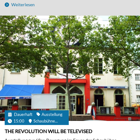
Weiterlesen
Dauerhaft
Ausstellung
15:00
Schaubühne...
THE REVOLUTION WILL BE TELEVISED