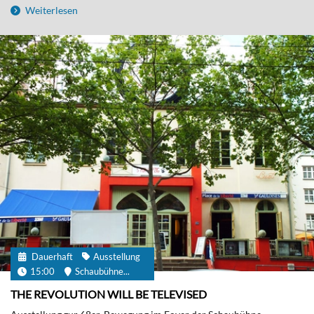
Weiterlesen
Dauerhaft
Ausstellung
15:00
Schaubühne...
THE REVOLUTION WILL BE TELEVISED