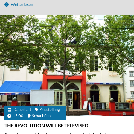
Weiterlesen
Dauerhaft
Ausstellung
15:00
Schaubühne...
THE REVOLUTION WILL BE TELEVISED