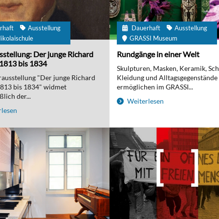
rhaft
Ausstellung
Dauerhaft
Ausstellung
ikolaischule
GRASSI Museum
stellung: Der junge Richard
Rundgänge in einer Welt
1813 bis 1834
Skulpturen, Masken, Keramik, Sc
ausstellung "Der junge Richard
Kleidung und Alltagsgegenstände
1813 bis 1834" widmet
ermöglichen im GRASSI...
lich der...
Weiterlesen
lesen