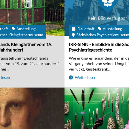
rhaft
Ausstellung
Dauerhaft
Ausstellung
ches Kleingärtnermuseum
Sächsisches Psychiatriemuseu
ands Kleingärtner vom 19.
IRR-SINN - Einblicke in die Sä
Jahrhundert
Psychiatriegeschichte
ausstellung "Deutschlands
Wie erging es jemandem, der in d
ner vom 19. zum 21. Jahrhundert"
Vergangenheit von seiner Umgebu
hes...
verrückt, geisteskrank...
lesen
Weiterlesen