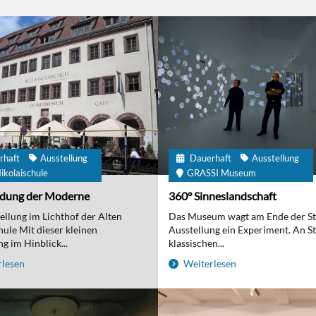
rhaft
Ausstellung
Dauerhaft
Ausstellung
ikolaischule
GRASSI Museum
ndung der Moderne
360° Sinneslandschaft
ellung im Lichthof der Alten
Das Museum wagt am Ende der S
hule Mit dieser kleinen
Ausstellung ein Experiment. An St
g im Hinblick...
klassischen...
lesen
Weiterlesen