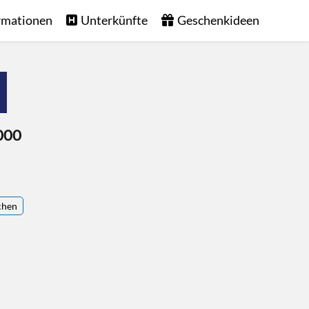
rmationen
Unterkünfte
Geschenkideen
000
chen