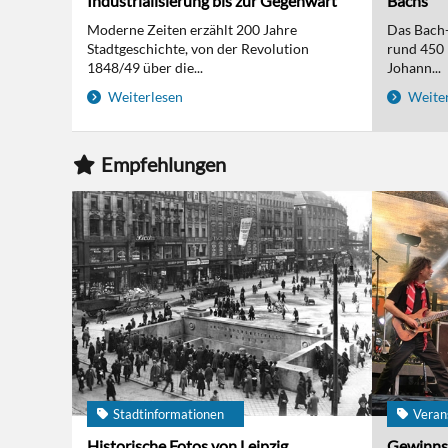
Industrialisierung bis zur Gegenwart
Bachs
Moderne Zeiten erzählt 200 Jahre
Das Bach-
Stadtgeschichte, von der Revolution
rund 450 
1848/49 über die...
Johann...
Weiterlesen
Weiter
Empfehlungen
Stadtinformationen
Veran
Historische Fotos von Leipzig
Gewinns