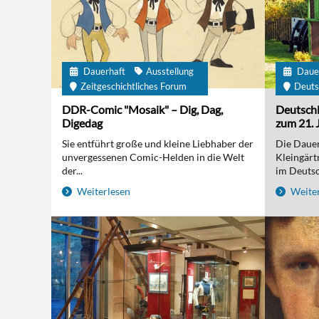
Dauerhaft
Ausstellung
Daue
Zeitgeschichtliches Forum
Deuts
DDR-Comic "Mosaik" – Dig, Dag,
Deutschl
Digedag
zum 21. 
Sie entführt große und kleine Liebhaber der
Die Dauer
unvergessenen Comic-Helden in die Welt
Kleingärt
der...
im Deutsc
Weiterlesen
Weiter