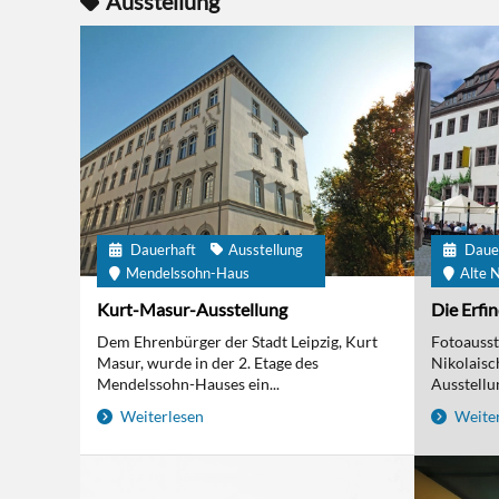
Ausstellung
Dauerhaft
Ausstellung
Daue
Mendelssohn-Haus
Alte N
Kurt-Masur-Ausstellung
Die Erfi
Dem Ehrenbürger der Stadt Leipzig, Kurt
Fotoausst
Masur, wurde in der 2. Etage des
Nikolaisc
Mendelssohn-Hauses ein...
Ausstellun
Weiterlesen
Weiter