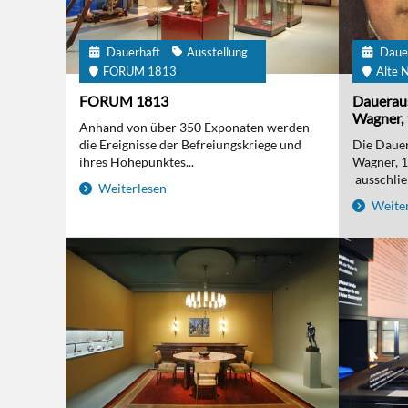
Dauerhaft
Ausstellung
Daue
FORUM 1813
Alte N
FORUM 1813
Daueraus
Wagner, 
Anhand von über 350 Exponaten werden
die Ereignisse der Befreiungskriege und
Die Dauer
ihres Höhepunktes...
Wagner, 
ausschließ
Weiterlesen
Weiter