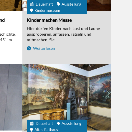
Dauerhaft
Ausstellung
Kindermuseum
und
Kinder machen Messe
Hier dürfen Kinder nach Lust und Laune
schichte.
ausprobieren, anfassen, rätseln und
5" im...
mitmachen. Sie...
Weiterlesen
Dauerhaft
Ausstellung
Altes Rathaus