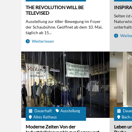
THE REVOLUTION WILL BE
INSPIR
TELEVISED
Selten is
Ausstellung zur 68er-Bewegung im Foyer
Naturwis
der Schaubühne. Geöffnet ab dem 10. Mai,
unterhalts
täglich ab 15...
Weiter
Weiterlesen
Dauerhaft
Ausstellung
Daue
Altes Rathaus
Bach-
Moderne Zeiten Von der
Leben un