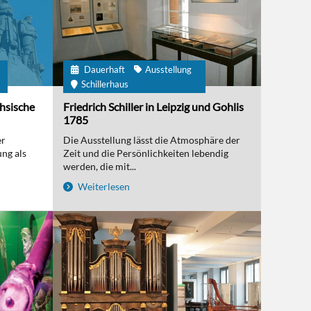
Dauerhaft
Ausstellung
m
Schillerhaus
chsische
Friedrich Schiller in Leipzig und Gohlis
1785
er
Die Ausstellung lässt die Atmosphäre der
ng als
Zeit und die Persönlichkeiten lebendig
werden, die mit...
Weiterlesen