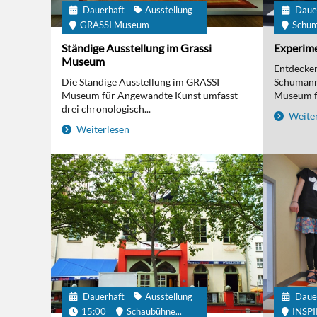
Dauerhaft
Ausstellung
Daue
GRASSI Museum
Schu
Ständige Ausstellung im Grassi
Experime
Museum
Entdecken 
Die Ständige Ausstellung im GRASSI
Schumanns
Museum für Angewandte Kunst umfasst
Museum fü
drei chronologisch...
Weiter
Weiterlesen
Dauerhaft
Ausstellung
Daue
15:00
Schaubühne...
INSP