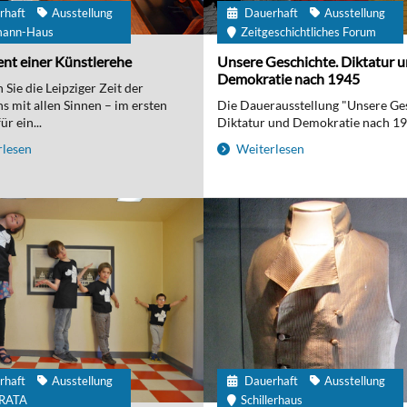
rhaft
Ausstellung
Dauerhaft
Ausstellung
mann-Haus
Zeitgeschichtliches Forum
nt einer Künstlerehe
Unsere Geschichte. Diktatur 
Demokratie nach 1945
Sie die Leipziger Zeit der
 mit allen Sinnen – im ersten
Die Dauerausstellung "Unsere Ge
r ein...
Diktatur und Demokratie nach 194
lesen
Weiterlesen
rhaft
Ausstellung
Dauerhaft
Ausstellung
IRATA
Schillerhaus