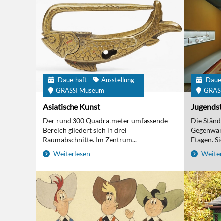
Dauerhaft
Ausstellung
Daue
GRASSI Museum
GRAS
Asiatische Kunst
Jugendst
Der rund 300 Quadratmeter umfassende
Die Ständi
Bereich gliedert sich in drei
Gegenwart
Raumabschnitte. Im Zentrum...
Etagen. Sie
Weiterlesen
Weiter