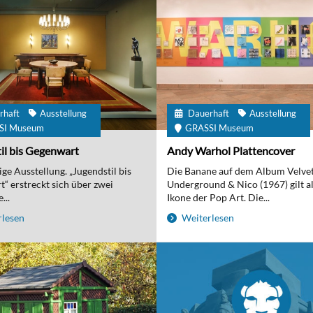
rhaft
Ausstellung
Dauerhaft
Ausstellung
SI Museum
GRASSI Museum
il bis Gegenwart
Andy Warhol Plattencover
ge Ausstellung. „Jugendstil bis
Die Banane auf dem Album Velve
“ erstreckt sich über zwei
Underground & Nico (1967) gilt al
...
Ikone der Pop Art. Die...
lesen
Weiterlesen