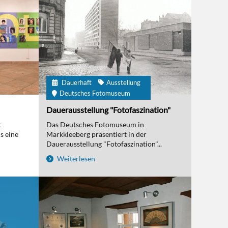
Dauerhaft
Ausstellung
Deutsches Fotomuseum
Dauerausstellung "Fotofaszination"
t
Das Deutsches Fotomuseum in
s eine
Markkleeberg präsentiert in der
Dauerausstellung "Fotofaszination"...
Weiterlesen