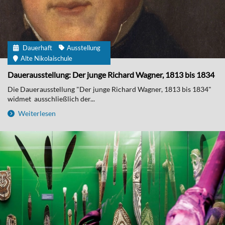
Dauerhaft
Ausstellung
Alte Nikolaischule
Dauerausstellung: Der junge Richard Wagner, 1813 bis 1834
Die Dauerausstellung "Der junge Richard Wagner, 1813 bis 1834"
widmet ausschließlich der...
Weiterlesen