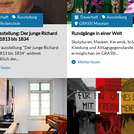
rhaft
Ausstellung
Dauerhaft
Ausstellung
ikolaischule
GRASSI Museum
stellung: Der junge Richard
Rundgänge in einer Welt
1813 bis 1834
Skulpturen, Masken, Keramik, Sc
ausstellung "Der junge Richard
Kleidung und Alltagsgegenstände
1813 bis 1834" widmet
ermöglichen im GRASSI...
lich der...
Weiterlesen
lesen