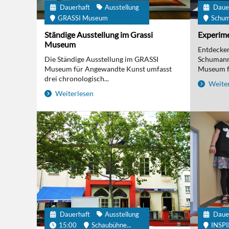
Dauerhaft
Ausstellung
Daue
GRASSI Museum
Schu
Ständige Ausstellung im Grassi
Experime
Museum
Entdecken 
Die Ständige Ausstellung im GRASSI
Schumanns
Museum für Angewandte Kunst umfasst
Museum fü
drei chronologisch...
Weiter
Weiterlesen
Dauerhaft
Ausstellung
Daue
15:00
Schaubühne...
INSP