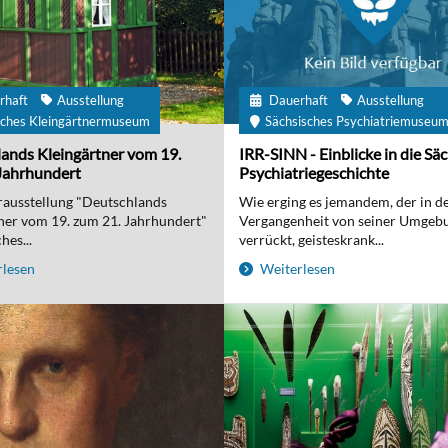
rhaft
Ausstellung
Dauerhaft
Ausstellung
ches Kleingärtnermuseum
Sächsisches Psychiatriemuseu
ands Kleingärtner vom 19.
IRR-SINN - Einblicke in die Sä
Jahrhundert
Psychiatriegeschichte
ausstellung "Deutschlands
Wie erging es jemandem, der in d
ner vom 19. zum 21. Jahrhundert"
Vergangenheit von seiner Umgebu
hes...
verrückt, geisteskrank...
lesen
Weiterlesen