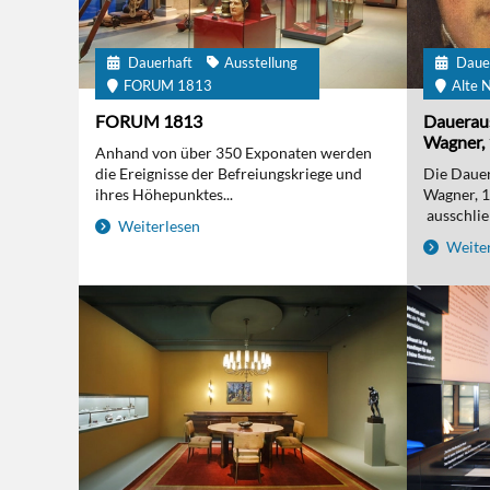
Dauerhaft
Ausstellung
Daue
FORUM 1813
Alte N
FORUM 1813
Daueraus
Wagner, 
Anhand von über 350 Exponaten werden
die Ereignisse der Befreiungskriege und
Die Dauer
ihres Höhepunktes...
Wagner, 
ausschließ
Weiterlesen
Weiter