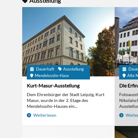
Ausstellung
Dauerhaft
Ausstellung
Daue
Mendelssohn-Haus
Alte N
Kurt-Masur-Ausstellung
Die Erfi
Dem Ehrenbürger der Stadt Leipzig, Kurt
Fotoausst
Masur, wurde in der 2. Etage des
Nikolaisc
Mendelssohn-Hauses ein...
Ausstellun
Weiterlesen
Weiter