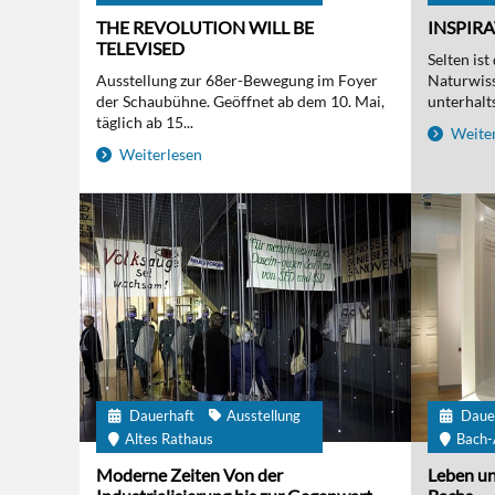
THE REVOLUTION WILL BE
INSPIR
TELEVISED
Selten is
Ausstellung zur 68er-Bewegung im Foyer
Naturwis
der Schaubühne. Geöffnet ab dem 10. Mai,
unterhalts
täglich ab 15...
Weiter
Weiterlesen
Dauerhaft
Ausstellung
Daue
Altes Rathaus
Bach-
Moderne Zeiten Von der
Leben un