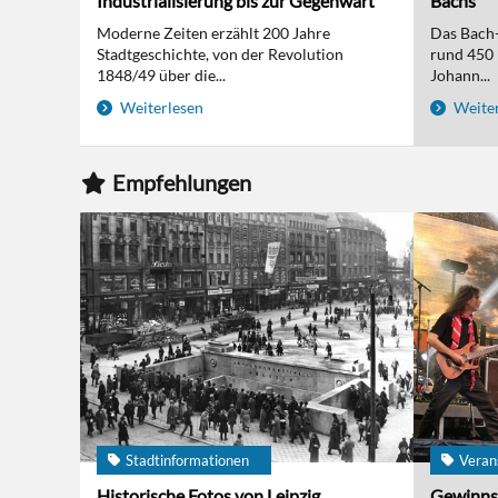
Industrialisierung bis zur Gegenwart
Bachs
Moderne Zeiten erzählt 200 Jahre
Das Bach-
Stadtgeschichte, von der Revolution
rund 450 
1848/49 über die...
Johann...
Weiterlesen
Weiter
Empfehlungen
Stadtinformationen
Veran
Historische Fotos von Leipzig
Gewinns