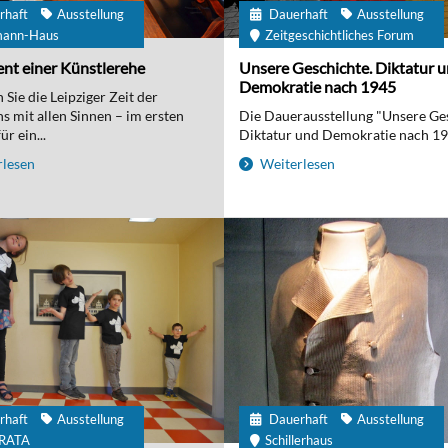
rhaft
Ausstellung
Dauerhaft
Ausstellung
mann-Haus
Zeitgeschichtliches Forum
nt einer Künstlerehe
Unsere Geschichte. Diktatur 
Demokratie nach 1945
Sie die Leipziger Zeit der
 mit allen Sinnen – im ersten
Die Dauerausstellung "Unsere Ge
r ein...
Diktatur und Demokratie nach 194
lesen
Weiterlesen
rhaft
Ausstellung
Dauerhaft
Ausstellung
IRATA
Schillerhaus