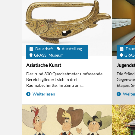
Dauerhaft
Ausstellung
Daue
GRASSI Museum
GRAS
Asiatische Kunst
Jugendst
Der rund 300 Quadratmeter umfassende
Die Ständi
Bereich gliedert sich in drei
Gegenwart
Raumabschnitte. Im Zentrum...
Etagen. Sie
Weiterlesen
Weiter