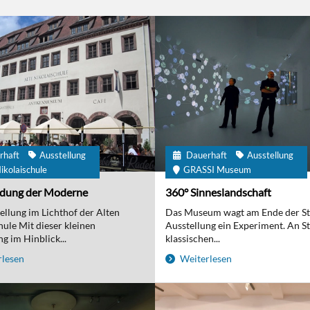
rhaft
Ausstellung
Dauerhaft
Ausstellung
ikolaischule
GRASSI Museum
ndung der Moderne
360° Sinneslandschaft
ellung im Lichthof der Alten
Das Museum wagt am Ende der S
hule Mit dieser kleinen
Ausstellung ein Experiment. An St
g im Hinblick...
klassischen...
lesen
Weiterlesen