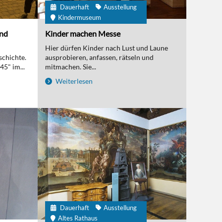
Dauerhaft
Ausstellung
Kindermuseum
und
Kinder machen Messe
Hier dürfen Kinder nach Lust und Laune
schichte.
ausprobieren, anfassen, rätseln und
5" im...
mitmachen. Sie...
Weiterlesen
Dauerhaft
Ausstellung
Altes Rathaus