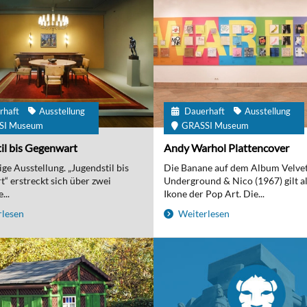
rhaft
Ausstellung
Dauerhaft
Ausstellung
SI Museum
GRASSI Museum
il bis Gegenwart
Andy Warhol Plattencover
ge Ausstellung. „Jugendstil bis
Die Banane auf dem Album Velve
“ erstreckt sich über zwei
Underground & Nico (1967) gilt al
...
Ikone der Pop Art. Die...
lesen
Weiterlesen