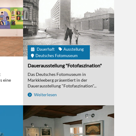
Dauerhaft
Ausstellung
Deutsches Fotomuseum
Dauerausstellung "Fotofaszination"
t
Das Deutsches Fotomuseum in
s eine
Markkleeberg präsentiert in der
Dauerausstellung "Fotofaszination"...
Weiterlesen