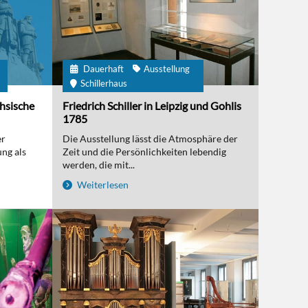
Dauerhaft
Ausstellung
m
Schillerhaus
chsische
Friedrich Schiller in Leipzig und Gohlis
1785
er
Die Ausstellung lässt die Atmosphäre der
ng als
Zeit und die Persönlichkeiten lebendig
werden, die mit...
Weiterlesen