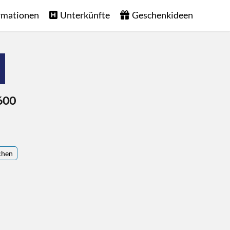
rmationen
Unterkünfte
Geschenkideen
600
chen