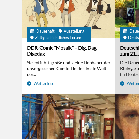
Dauerhaft
Ausstellung
Daue
Zeitgeschichtliches Forum
Deuts
DDR-Comic "Mosaik" – Dig, Dag,
Deutschl
Digedag
zum 21. 
Sie entführt große und kleine Liebhaber der
Die Dauer
unvergessenen Comic-Helden in die Welt
Kleingärt
der...
im Deutsc
Weiterlesen
Weiter