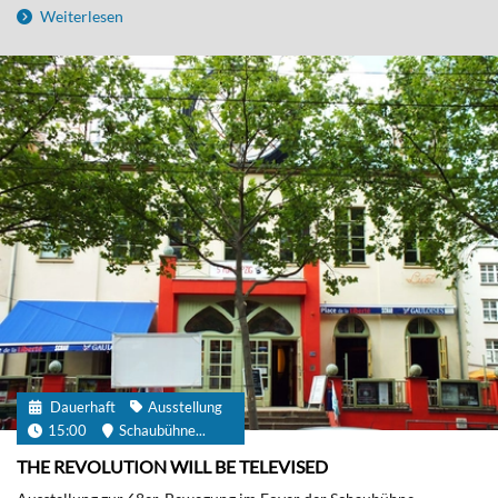
Weiterlesen
Dauerhaft
Ausstellung
15:00
Schaubühne...
THE REVOLUTION WILL BE TELEVISED