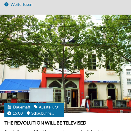
Weiterlesen
Dauerhaft
Ausstellung
15:00
Schaubühne...
THE REVOLUTION WILL BE TELEVISED