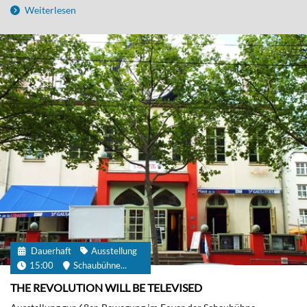
Weiterlesen
Dauerhaft
Ausstellung
15:00
Schaubühne...
THE REVOLUTION WILL BE TELEVISED